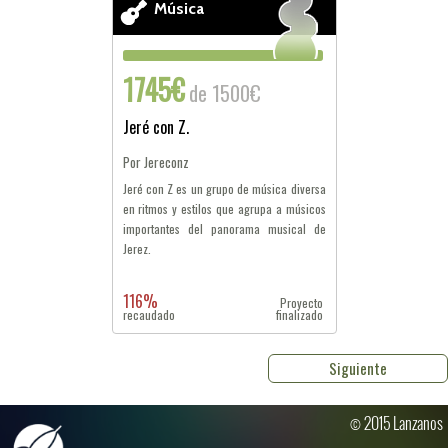
Música
1745€
de 1500€
Jeré con Z.
Por Jereconz
Jeré con Z es un grupo de música diversa
en ritmos y estilos que agrupa a músicos
importantes del panorama musical de
Jerez.
116%
Proyecto
recaudado
finalizado
Siguiente
© 2015 Lanzanos