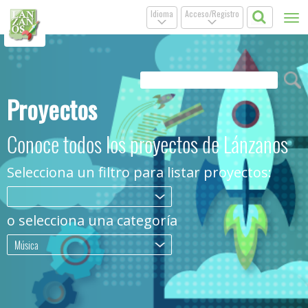
Idioma
Acceso/Registro
Tog
.
.
nav
Proyectos
Conoce todos los proyectos de Lánzanos
Selecciona un filtro para listar proyectos:
.
o selecciona una categoría
Música
.