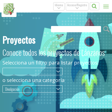
Idioma
Acceso/Registro
Tog
.
.
nav
Proyectos
Conoce todos los proyectos de Lánzanos
Selecciona un filtro para listar proyectos:
.
o selecciona una categoría
Divulgación
.