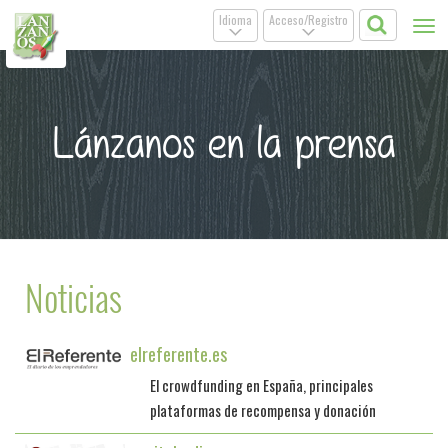
Idioma
Acceso/Registro
Tog
.
.
nav
Lánzanos en la prensa
Noticias
elreferente.es
El crowdfunding en España, principales
plataformas de recompensa y donación