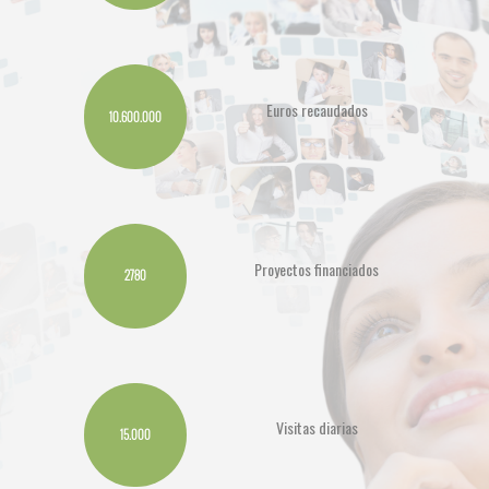
Euros recaudados
10.600.000
Proyectos financiados
2780
Visitas diarias
15.000