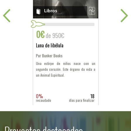
Libros
0€
de 950€
Disfuncional
Por Bunker Books
Cedrik y Justin, nadadores olímpicos,
sufren un accidente que cambiará sus
vidas para siempre.
0%
18
recaudado
días para finalizar
Proyectos destacados