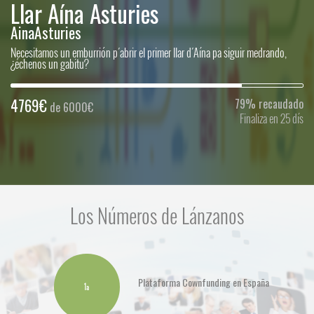
Un joven político se ve envuelto en una frenética contrarreloj para evitar un
conflicto armado.
1233€
123% recaudado
de 995€
Finaliza en 0 dís
Los Números de Lánzanos
Plataforma Cownfunding en España
1ª