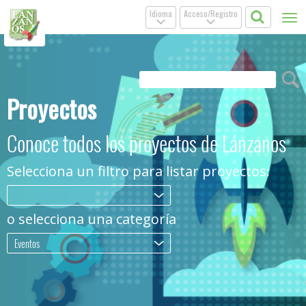
Idioma
Acceso/Registro
Tog
.
.
nav
Proyectos
Conoce todos los proyectos de Lánzanos
Selecciona un filtro para listar proyectos:
.
o selecciona una categoría
Eventos
.