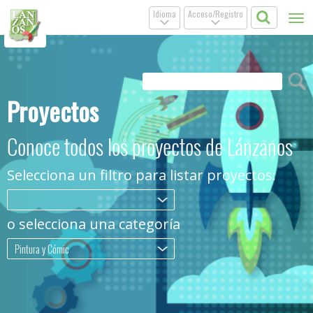
Idioma
Acceso/Registro
Tog
.
.
nav
Proyectos
Conoce todos los proyectos de Lánzanos
Selecciona un filtro para listar proyectos:
.
o selecciona una categoría
Pintura y Cómic
.