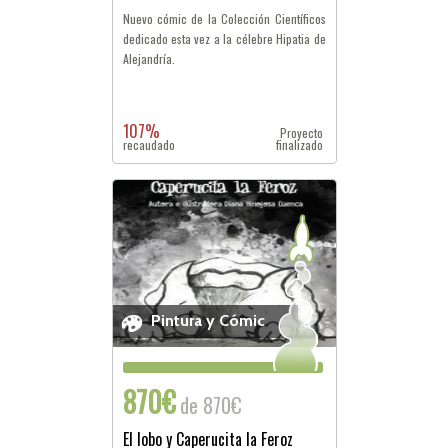
Nuevo cómic de la Colección Científicos
dedicado esta vez a la célebre Hipatia de
Alejandría.
107%
Proyecto
recaudado
finalizado
Pintura y Cómic
870€
de 870€
El lobo y Caperucita la Feroz