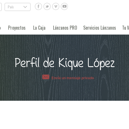
País
.
o
Proyectos
La Caja
Lánzanos PRO
Servicios Lánzanos
Tu 
Perfil de Kique López
Envía un mensaje privado