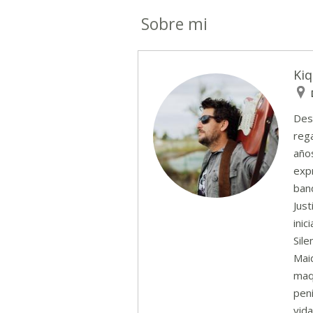
Sobre mi
Ki
Des
rega
años
exp
ban
Just
ini
Sile
Maid
maq
pení
vida