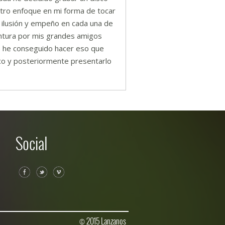
otro enfoque en mi forma de tocar
n ilusión y empeño en cada una de
entura por mis grandes amigos
o) he conseguido hacer eso que
co y posteriormente presentarlo
Social
© 2015 Lanzanos