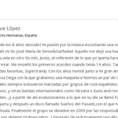
que López
Dos Hermanas, España
de los 8 años descubrí mi pasión por la música escuchando una vi
ló mi tío José María de Simon&Garfunkel. Aquello me dejó una hue
,veía en otro tío mío, Jesús, el referente de lo que yo quería hacer
resar. Me enseñó los primeros acordes cuando tenía 14 años. Tam
das favoritas, Supertramp. Con los años monté junto a mi gran a
icia Ciega con la que grabamos una maqueta e hicimos un par de c
ciales siempre estuvieron marcadas por grupos de rock españoles
ncio, y otras bandas internacionales como Nirvana o Guns and ro
en...,y a partir de ahí evolucionamos a lo que en su día se llamó F
ueta y después un disco llamado Sueños del Pasado,con el que t
nsula. FInalmente el grupo se disuelve en 2009 por las responsab
 por delante (trabajo,niños...) Después de prácticamente una déc