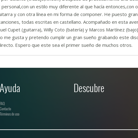
personal,con un estilo muy diferente al que hacía entonces,con 
uitarra y con otra línea en mi forma de componer. He puesto gra
 canciones, todas escritas en castellano. Acompañado en esta av
el Cupet (guitarra), Willy Coto (batería) y Marcos Martínez (baj
to me gusta y pretendo cumplir un gran sueño grabando este dis
directo. Espero que este sea el primer sueño de muchos otros.
Ayuda
Descubre
FAQ
Contacto
Términos de uso