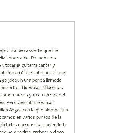
eja cinta de cassette que me
lla imborrable. Pasados los
, tocar la guitarra,cantar y
bién con él descubrí una de mis
migo Joaquín una banda llamada
onciertos. Nuestras influencias
 como Platero y tú o Héroes del
ses. Pero descubrimos Iron
allen Angel, con la que hicimos una
ocamos en varios puntos de la
ilidades que nos iba poniendo la
ada he decidido grabar un disco