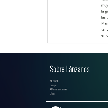
muy 
la g
las
Manu
tan
en 
Sobre Lánzanos
Mi perfil
Equipo
¿Cómo funciona?
Blog