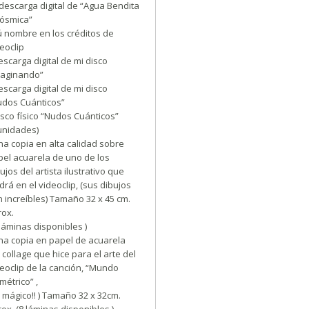
descarga digital de “Agua Bendita
Cósmica”
ú nombre en los créditos de
eoclip
scarga digital de mi disco
maginando”
scarga digital de mi disco
udos Cuánticos”
sco físico “Nudos Cuánticos”
unidades)
a copia en alta calidad sobre
pel acuarela de uno de los
ujos del artista ilustrativo que
drá en el videoclip, (sus dibujos
 increíbles) Tamaño 32 x 45 cm.
rox.
 láminas disponibles )
na copia en papel de acuarela
 collage que hice para el arte del
eoclip de la canción, “Mundo
métrico” ,
 mágico!! ) Tamaño 32 x 32cm.