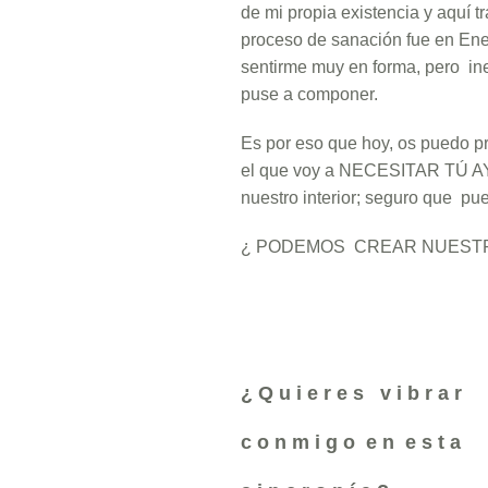
de mi propia existencia y aquí t
proceso de sanación fue en Ene
sentirme muy en forma, pero in
puse a componer.
Es por eso que hoy, os puedo pr
el que voy a NECESITAR TÚ AYU
nuestro interior; seguro que pue
¿ PODEMOS CREAR NUESTRA
¿ Q u i e r e s v i b r a r
c o n m i g o
e n e s t a