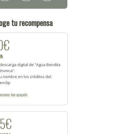
oge tu recompensa
0€
YA
descarga digital de “Agua Bendita
ósmica”.
u nombre en los créditos del
eoclip
ersonas
han apoyado
25€