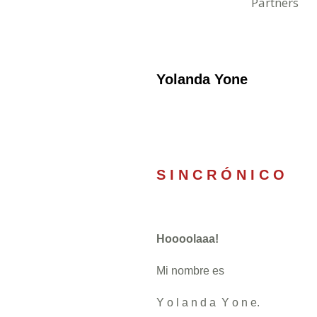
Partners
Yolanda Yone
S I N C R Ó N I C O
Hoooolaaa!
Mi nombre es
Y o l a n d a Y o n e.