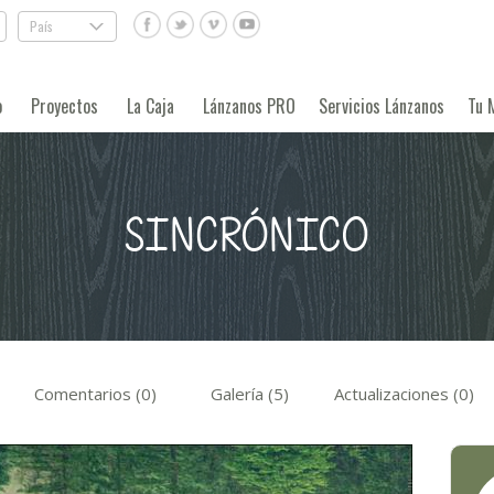
País
.
o
Proyectos
La Caja
Lánzanos PRO
Servicios Lánzanos
Tu 
SINCRÓNICO
Comentarios (0)
Galería (5)
Actualizaciones (0)