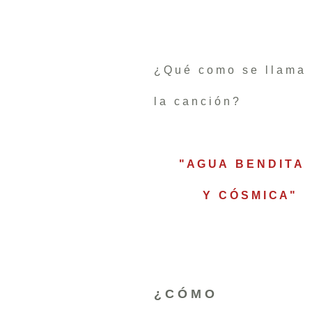
¿ Q u é c o m o s e l l a m a
l a c a n c i ó n ?
" A G U A B E N D I T A
Y C Ó S M I C A "
¿ C Ó M O