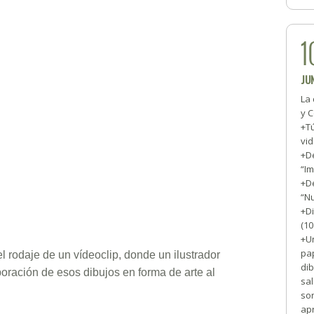
1
JU
La 
y 
+T
vid
+De
“I
+De
“N
+Di
(1
+Un
pa
l rodaje de un vídeoclip, donde un ilustrador
dib
rporación de esos dibujos en forma de arte al
sal
son
ap