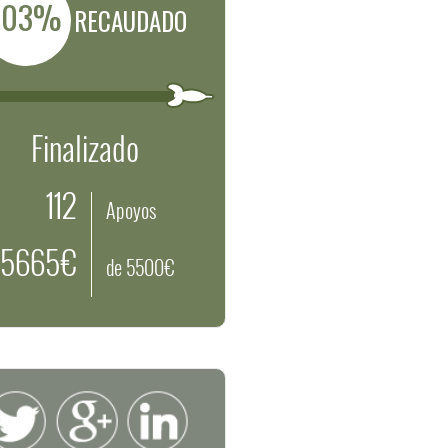
103%
RECAUDADO
Finalizado
112
Apoyos
5665€
de 5500€