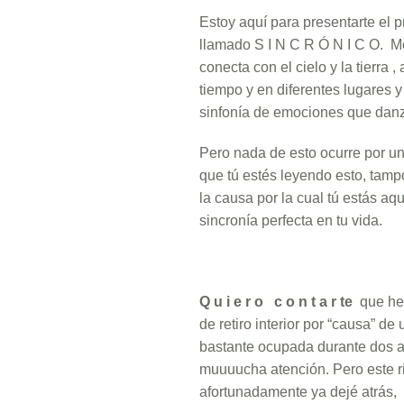
Estoy aquí para presentarte el p
llamado S I N C R Ó N I C O. Me
conecta con el cielo y la tierra 
tiempo y en diferentes lugares 
sinfonía de emociones que danz
Pero nada de esto ocurre por un
que tú estés leyendo esto, tam
la causa por la cual tú estás a
sincronía perfecta en tu vida.
Q u i e r o c o n t a r te
que he
de retiro interior por “causa” 
bastante ocupada durante dos añ
muuuucha atención. Pero este r
afortunadamente ya dejé atrás,