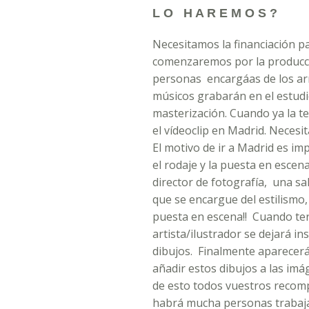
L O H A R E M O S ?
Necesitamos la financiación p
comenzaremos por la producci
personas encargáas de los arr
músicos grabarán en el estud
masterización. Cuando ya la 
el vídeoclip en Madrid. Necesi
El motivo de ir a Madrid es im
el rodaje y la puesta en escen
director de fotografía, una s
que se encargue del estilismo, l
puesta en escena!! Cuando ter
artista/ilustrador se dejará in
dibujos. Finalmente aparecerá 
añadir estos dibujos a las i
de esto todos vuestros recom
habrá mucha personas trabajand