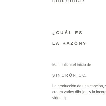
s i n c r o n í a ?
¿ C U Á L E S
L A R A Z Ó N ?
Materializar el inicio de
S I N C R Ó N I C O.
La producción de una canción, e
creará varios dibujos, y la inco
vídeoclip.