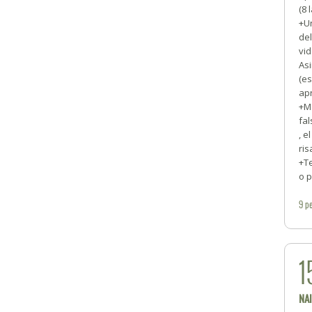
(8 
+U
del
vid
Asi
(es
apr
+Ma
fal
, e
ris
+Te
o p
9
pe
1
NA