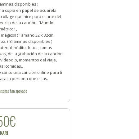
láminas disponibles )
na copia en papel de acuarela
 collage que hice para el arte del
eoclip de la canción, “Mundo
métrico” ,
 mágico!! ) Tamaño 32 x 32cm.
ox. ( 8 láminas disponibles )
terial inédito, fotos , tomas
sas, de la grabación de la canción
l videoclip, momentos del viaje,
as, comidas..
 canto una canción online para ti
ara la persona que elijas.
rsonas
han apoyado
50€
IKARI