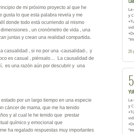
CA
rincipio de mi próximo proyecto al que he
La 
 gusta lo que esta palabra revela y me
y C
+Tu
, allí donde todo está ocurriendo al mismo
vid
y dimensiones , un cronómetro de vida , una
+De
an juntas y crean una realidad compartida.
“I
a casualidad , si no por una -causalidad-, y
20
poco es casual , piénsalo… La causalidad de
quí, es una razón aún por descubrir y una
YU
La 
 estado por un largo tiempo en una especie
y C
de un cáncer de mama, que me ha tenido
+T
os y al cual le he tenido que prestar
vid
itual químico y emocional que
+De
“I
 me ha regalado respuestas muy importantes