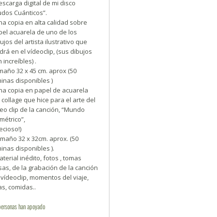
scarga digital de mi disco
udos Cuánticos”.
a copia en alta calidad sobre
pel acuarela de uno de los
ujos del artista ilustrativo que
drá en el vídeoclip, (sus dibujos
 increíbles) .
maño 32 x 45 cm. aprox (50
inas disponibles )
na copia en papel de acuarela
 collage que hice para el arte del
eo clip de la canción, “Mundo
métrico”,
ecioso!)
maño 32 x 32cm. aprox. (50
inas disponibles ).
terial inédito, fotos , tomas
sas, de la grabación de la canción
l vídeoclip, momentos del viaje,
as, comidas..
personas
han apoyado