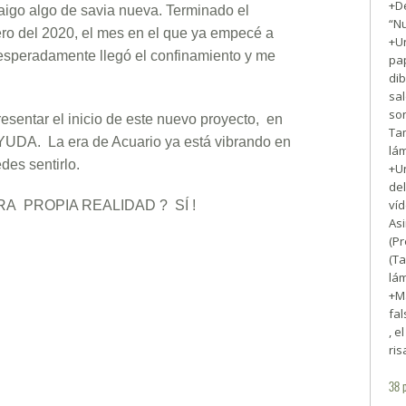
+De
raigo algo de savia nueva. Terminado el
“N
ro del 2020, el mes en el que ya empecé a
+Un
esperadamente llegó el confinamiento y me
pa
dib
sal
son
esentar el inicio de este nuevo proyecto, en
Ta
DA. La era de Acuario ya está vibrando en
lám
des sentirlo.
+U
del
víd
 PROPIA REALIDAD ? SÍ !
Asi
(Pr
(Ta
lám
+Ma
fal
, e
ris
38