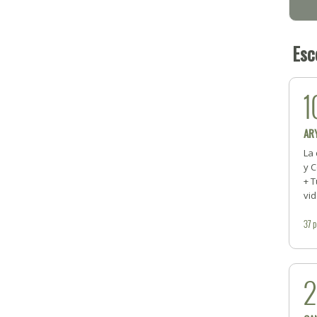
Esc
1
AR
La 
y C
+ T
vid
37
p