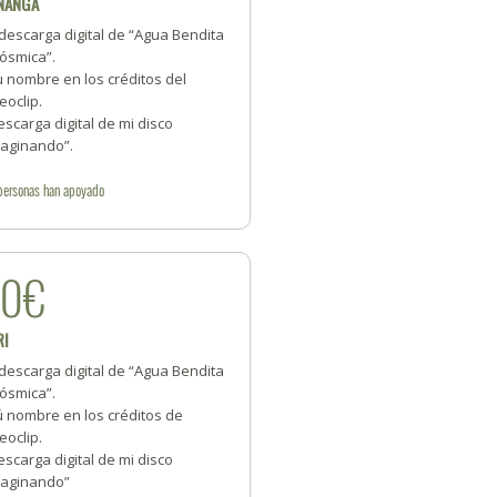
NANGA
descarga digital de “Agua Bendita
ósmica”.
 nombre en los créditos del
eoclip.
scarga digital de mi disco
maginando”.
personas
han apoyado
50€
RI
descarga digital de “Agua Bendita
ósmica”.
ú nombre en los créditos de
eoclip.
scarga digital de mi disco
maginando”