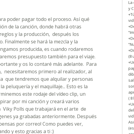
La 
y 
+T
ara poder pagar todo el proceso. Así qué
vid
ón de la canción, donde habrá otras
+De
“I
eglos y la producción, después los
+De
io
. Finalmente se hará la mezcla y la
“N
tengamos producida, es cuando rodaremos
+Di
taremos presupuesto también para el viaje.
(8 
+Un
portante y os lo contaré más adelante. Para
pa
a, necesitaremos primero al realizador, al
dib
ala que tendremos que alquilar y personas
sal
a peluquería y el maquillaje... Esto es la
son
ap
minemos este rodaje del vídeo clip, un
( 8
spirar por mi canción y creará varios
+U
Viky Polls que trabajará en el arte de
del
mágenes ya grabadas anteriormente. Después
vid
Asi
pensas por correo! Como puedes ver,
(es
o y esto gracias a ti :)