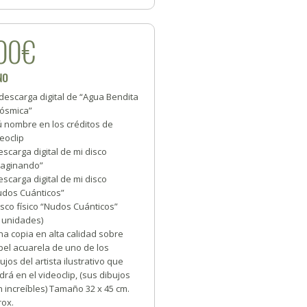
00€
NO
descarga digital de “Agua Bendita
Cósmica”
ú nombre en los créditos de
eoclip
scarga digital de mi disco
maginando”
scarga digital de mi disco
udos Cuánticos”
sco físico “Nudos Cuánticos”
0 unidades)
a copia en alta calidad sobre
pel acuarela de uno de los
ujos del artista ilustrativo que
drá en el videoclip, (sus dibujos
 increíbles) Tamaño 32 x 45 cm.
rox.