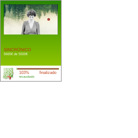
SINCRÓNICO
5665€ de 5500€
103%
finalizado
recaudado