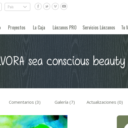
País
.
o
Proyectos
La Caja
Lánzanos PRO
Servicios Lánzanos
Tu 
VORA sea conscious beaut
Comentarios (3)
Galería (7)
Actualizaciones (0)