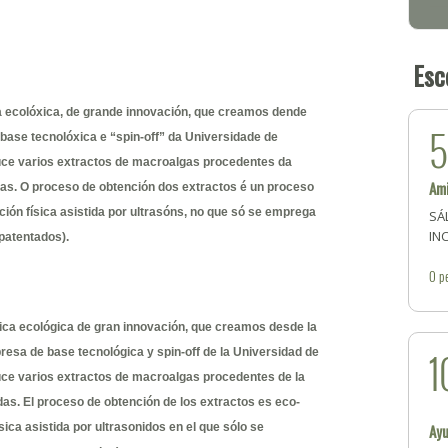
Esc
 ecolóxica, de grande innovación, que creamos dende
 base tecnolóxica e “spin-off” da Universidade de
uce varios extractos de macroalgas procedentes da
Am
das. O proceso de obtención dos extractos é un proceso
ción física asistida por ultrasóns, no que só se emprega
SÁ
IN
patentados).
0
p
ca ecológica de gran innovación, que creamos desde la
1
resa de base tecnológica y spin-off de la Universidad de
ce varios extractos de macroalgas procedentes de la
das. El proceso de obtención de los extractos es eco-
sica asistida por ultrasonidos en el que sólo se
Ay