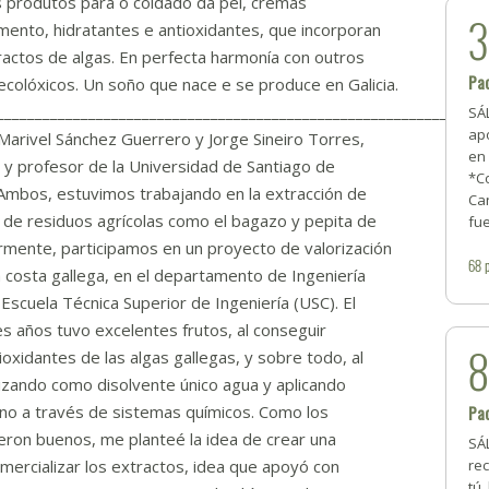
 produtos para o coidado da pel, cremas
mento, hidratantes e antioxidantes, que incorporan
actos de algas. En perfecta harmonía con outros
Pa
ecolóxicos. Un soño que nace e se produce en Galicia.
________________________________________________________________
SÁ
ap
arivel Sánchez Guerrero y Jorge Sineiro Torres,
en 
 y profesor de la Universidad de Santiago de
*Co
Ambos, estuvimos trabajando en la extracción de
Can
 de residuos agrícolas como el bagazo y pepita de
fu
rmente, participamos en un proyecto de valorización
68
a costa gallega, en el departamento de Ingeniería
 Escuela Técnica Superior de Ingeniería (USC). El
es años tuvo excelentes frutos, al conseguir
ioxidantes de las algas gallegas, y sobre todo, al
lizando como disolvente único agua y aplicando
 no a través de sistemas químicos. Como los
Pac
eron buenos, me planteé la idea de crear una
SÁL
ercializar los extractos, idea que apoyó con
re
tú,