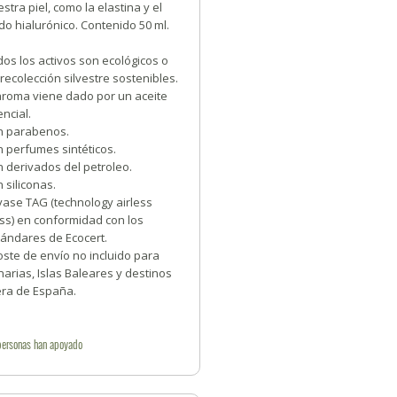
stra piel, como la elastina y el
do hialurónico. Contenido 50 ml.
os los activos son ecológicos o
recolección silvestre sostenibles.
 aroma viene dado por un aceite
ncial.
in parabenos.
n perfumes sintéticos.
n derivados del petroleo.
n siliconas.
vase TAG (technology airless
ss) en conformidad con los
tándares de Ecocert.
ste de envío no incluido para
arias, Islas Baleares y destinos
era de España.
personas
han apoyado