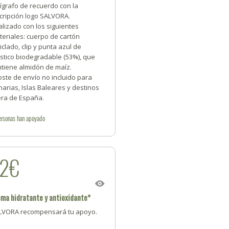
ígrafo de recuerdo con la
cripción logo SALVORA.
lizado con los siguientes
eriales: cuerpo de cartón
iclado, clip y punta azul de
stico biodegradable (53%), que
ntiene almidón de maíz.
ste de envío no incluido para
arias, Islas Baleares y destinos
era de España.
ersonas
han apoyado
22€
ma hidratante y antioxidante*
LVORA recompensará tu apoyo.