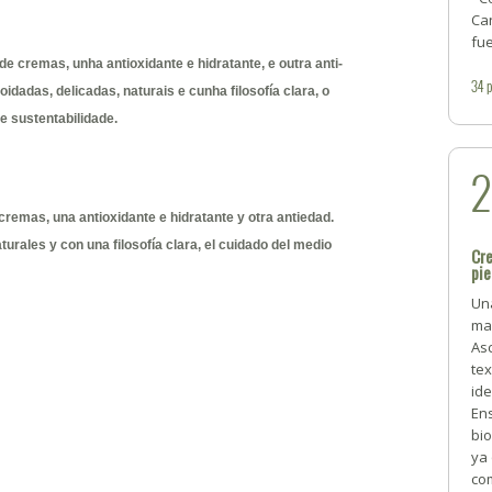
Can
fu
 cremas, unha antioxidante e hidratante, e outra anti-
34
dadas, delicadas, naturais e cunha filosofía clara, o
e sustentabilidade.
remas, una antioxidante e hidratante y otra antiedad.
urales y con una filosofía clara, el cuidado del medio
Cre
pie
Un
ma
As
tex
ide
Ens
bio
ya
co