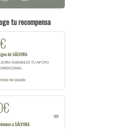
oge tu recompensa
5€
igos de SÁLVORA
LVORA AGRADECE TU APOYO
CONDICIONAL.
ersonas
han apoyado
0€
udamos a SÁLVORA