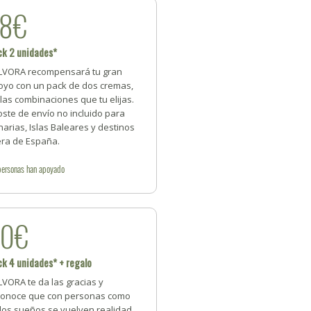
38€
ck 2 unidades*
_________________________
LVORA recompensará tu gran
oyo con un pack de dos cremas,
las combinaciones que tu elijas.
ste de envío no incluido para
arias, Islas Baleares y destinos
era de España.
personas
han apoyado
80€
k 4 unidades* + regalo
VORA te da las gracias y
conoce que con personas como
 los sueños se vuelven realidad.