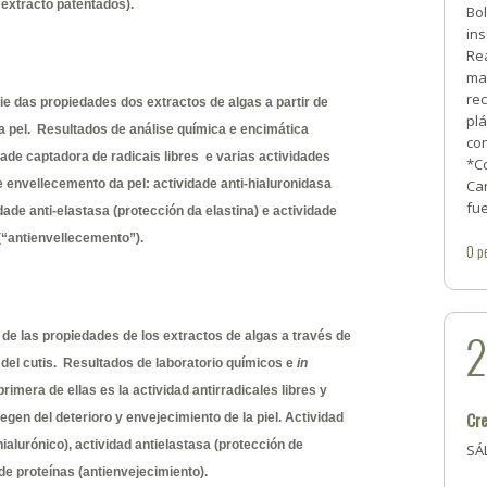
 extracto patentados).
Bol
ins
Rea
mat
rec
 das propiedades dos extractos de algas a partir de
plá
 pel. Resultados de análise química e encimática
co
dade captadora de radicais libres e varias actividades
*Co
 envellecemento da pel: actividade anti-hialuronidasa
Can
fu
dade anti-elastasa (protección da elastina) e actividade
 (“antienvellecemento”).
0
p
de las propiedades de los extractos de algas a través de
del cutis. Resultados de laboratorio químicos e
in
rimera de ellas es la actividad antirradicales libres y
Cre
gen del deterioro y envejecimiento de la piel. Actividad
hialurónico), actividad antielastasa (protección de
SÁ
n de proteínas (antienvejecimiento).