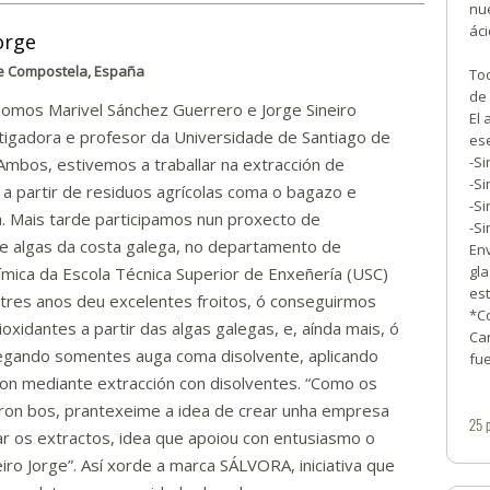
nue
áci
orge
e Compostela, España
Tod
de 
Somos Marivel Sánchez Guerrero e Jorge Sineiro
El
tigadora e profesor da Universidade de Santiago de
ese
-S
mbos, estivemos a traballar na extracción de
-Si
 a partir de residuos agrícolas coma o bagazo e
-Si
. Mais tarde participamos nun proxecto de
-Si
de algas da costa galega, no departamento de
En
gla
mica da Escola Técnica Superior de Enxeñería (USC)
es
 tres anos deu excelentes froitos, ó conseguirmos
*Co
ioxidantes a partir das algas galegas, e, aínda mais, ó
Can
egando somentes auga coma disolvente, aplicando
fu
non mediante extracción con disolventes. “Como os
oron bos, prantexeime a idea de crear unha empresa
25
ar os extractos, idea que apoiou con entusiasmo o
o Jorge”. Así xorde a marca SÁLVORA, iniciativa que