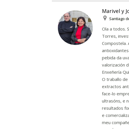
Marivel y J
Santiago d
Ola a todos. 
Torres, inves
Compostela. A
antioxidantes
pebida da uva
valorización 
Enxeñería Quí
O traballo de
extractos ant
face-lo empr
ultrasóns, e 
resultados f
e comercializ
meu compañeir