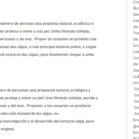
Cre
lib
Ide
ex
número de persoas una proposta natural, ecolóxica e
de 
te protexa e mime a súa pel. Unha fórmula soñada,
Tod
de 
s personas e do mar. Propor ós usuarios un produto cuia
lo
nual das algas, a súa principal materia prima, e segue
nat
do extracto das algas, para finalmente chegar a unha
co
de 
da
cul
niv
-S
ero de personas una propuesta natural, ecológica y
-Si
te proteja y mime su piel. Una fórmula soñada, nacida y
-Si
onas y del mar. Proponer a los usuarios un producto
-Si
-Si
colección manual de las algas, su
En
a investigación y el desarrollo del extracto algal, para
gl
original.
los
*Co