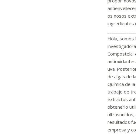
propón novos
antienvellece
os nosos extr
ingredientes 
_____________
Hola, somos M
investigadora
Compostela. 
antioxidantes
uva. Posterio
de algas de l
Química de la
trabajo de tr
extractos ant
obtenerlo uti
ultrasonidos,
resultados fu
empresa y com