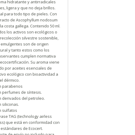
ma hidratante y antirradicales
res, ligera y que no deja brillos.
al para todo tipo de pieles. Con
tracto de Ascophyllum nodosum
la costa gallega. Contenido 50 ml.
os los activos son ecológicos o
recolección silvestre sostenible,
s emulgentes son de origen
ural y tanto estos como los
nservantes cumplen normativa
ecocertificación. Su aroma viene
do por aceites esenciales de
tivo ecológico con bioactividad a
el dérmico.
in parabenos
n perfumes de síntesis.
n derivados del petroleo.
n siliconas.
n sulfatos
vase TAG (technology airless
ass) que está en conformidad con
 estándares de Ecocert.
ste de envío no incluido para