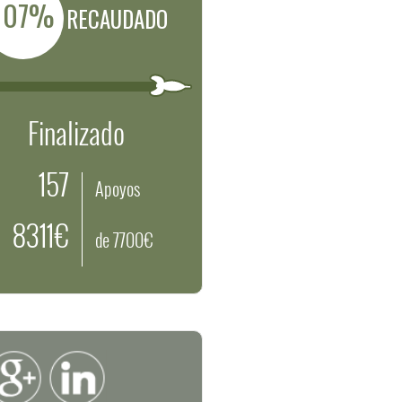
107%
RECAUDADO
Finalizado
157
Apoyos
8311€
de 7700€