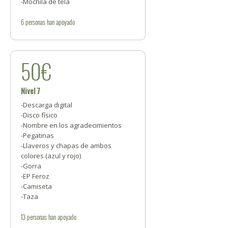
-Mochila de tela
6
personas
han apoyado
50€
Nivel 7
-Descarga digital
-Disco físico
-Nombre en los agradecimientos
-Pegatinas
-Llaveros y chapas de ambos
colores (azul y rojo)
-Gorra
-EP Feroz
-Camiseta
-Taza
13
personas
han apoyado