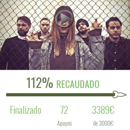
112%
RECAUDADO
Finalizado
72
3389€
Apoyos
de 3000€