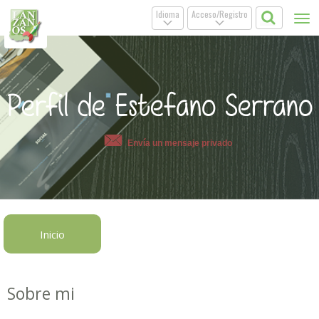
Idioma
Acceso/Registro
Tog
.
.
nav
Perfil de Estefano Serrano
Envía un mensaje privado
Inicio
Sobre mi