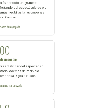
drás ser todo un grumete,
frutando del espectáculo de pie.
emás, recibirás la recompensa
ital Crusoe.
rsonas
han apoyado
20€
ntramaestre
rás disfrutar del espectáculo
tado, además de recibir la
compensa Digital Crusoe.
ersonas
han apoyado