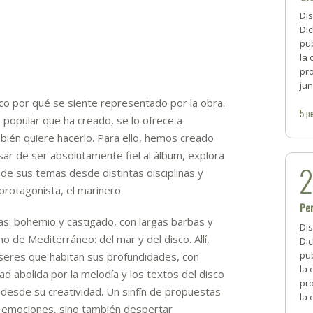
Di
Dic
pub
la 
pro
jun
sco por qué se siente representado por la obra.
5
pe
 popular que ha creado, se lo ofrece a
én quiere hacerlo. Para ello, hemos creado
ar de ser absolutamente fiel al álbum, explora
 de sus temas desde distintas disciplinas y
protagonista, el marinero.
Per
s: bohemio y castigado, con largas barbas y
Di
o de Mediterráneo: del mar y del disco. Allí,
Dic
pub
eres que habitan sus profundidades, con
la 
d abolida por la melodía y los textos del disco
pro
desde su creatividad. Un sinfín de propuestas
la 
 emociones, sino también despertar