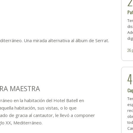
Pa
Te
dis
Ad
dig
diterráneo. Una mirada alternativa al álbum de Serrat.
26
BRA MAESTRA
Ca
Ten
áneo en la habitación del Hotel Batell en
es
 aquella habitación, sus vistas, o lo que
rec
o de gracia al cantautor, le llevó a componer
obr
glo XX, Mediterráneo.
tod
Car