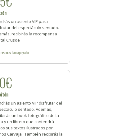
25€
trón
ndrás un asiento VIP para
frutar del espectáculo sentado.
emás, recibirás la recompensa
ital Crusoe
personas
han apoyado
40€
pitán
drás un asiento VIP disfrutar del
pectáculo sentado. Además,
ibirás un book fotográfico de la
a y un libreto que contendrá
os sus textos ilustrados por
los Carvajal. También recibirás la