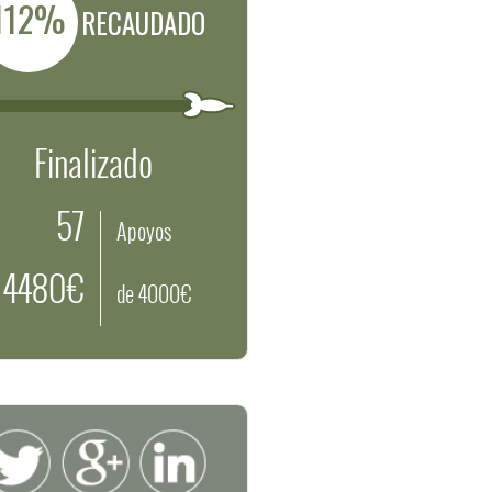
112%
RECAUDADO
Finalizado
57
Apoyos
4480€
de 4000€