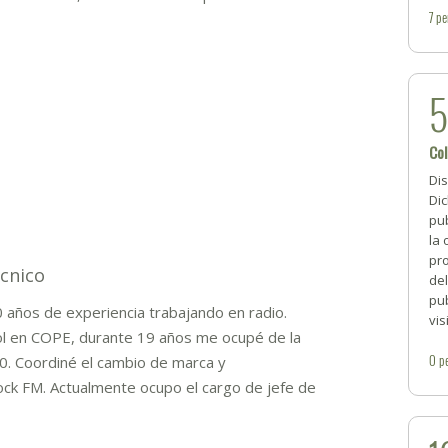
7
pe
Co
Di
Dic
pub
la 
pro
écnico
de
pub
 años de experiencia trabajando en radio.
vis
l en COPE, durante 19 años me ocupé de la
0
p
0. Coordiné el cambio de marca y
ck FM. Actualmente ocupo el cargo de jefe de