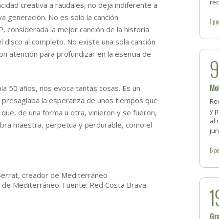
re
idad creativa a raudales, no deja indiferente a
a generación. No es solo la canción
1
pe
 considerada la mejor canción de la historia
l disco al completo. No existe una sola canción
n atención para profundizar en la esencia de
Mo
la 50 años, nos evoca tantas cosas. Es un
 presagiaba la esperanza de unos tiempos que
Re
y 
que, de una forma u otra, vinieron y se fueron,
al 
 obra maestra, perpetua y perdurable, como el
jun
6
pe
r de Mediterráneo. Fuente: Red Costa Brava.
1
Gr