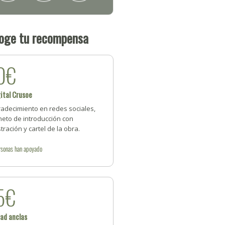
oge tu recompensa
0€
ital Crusoe
radecimiento en redes sociales,
neto de introducción con
stración y cartel de la obra.
rsonas
han apoyado
5€
ad anclas