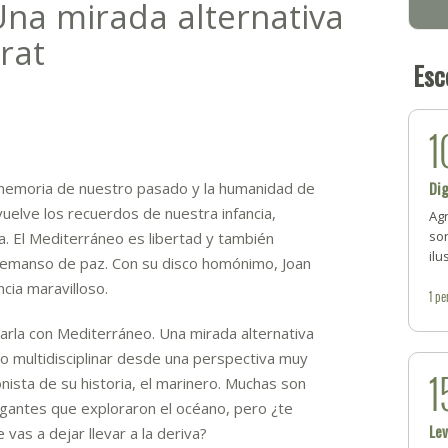
na mirada alternativa
rat
Esc
1
Dig
memoria de nuestro pasado y la humanidad de
uelve los recuerdos de nuestra infancia,
Ag
so
a. El Mediterráneo es libertad y también
ilu
n remanso de paz. Con su disco homónimo, Joan
cia maravilloso.
1
pe
rla con Mediterráneo. Una mirada alternativa
lo multidisciplinar desde una perspectiva muy
1
onista de su historia, el marinero. Muchas son
egantes que exploraron el océano, pero ¿te
Lev
 vas a dejar llevar a la deriva?