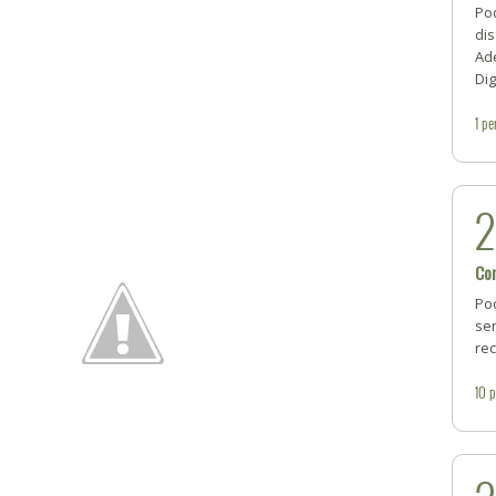
Po
dis
Ad
Dig
1
pe
Co
Pod
sen
re
10
p