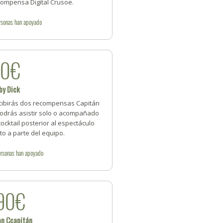
compensa Digital Crusoe.
rsonas
han apoyado
90€
by Dick
cibirás dos recompensas Capitán
podrás asistir solo o acompañado
cocktail posterior al espectáculo
to a parte del equipo.
rsonas
han apoyado
90€
an Ccapitán