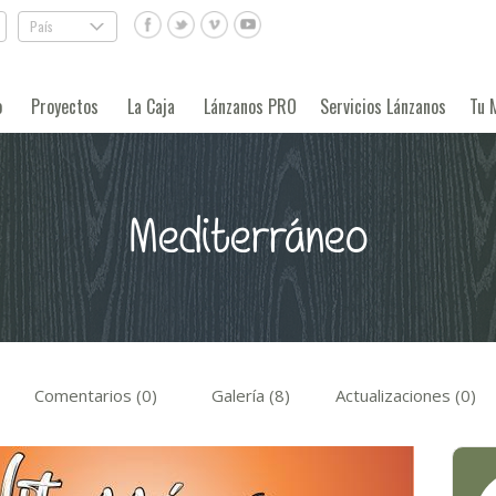
País
.
o
Proyectos
La Caja
Lánzanos PRO
Servicios Lánzanos
Tu 
Mediterráneo
Comentarios (0)
Galería (8)
Actualizaciones (0)