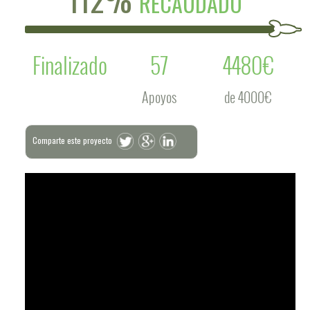
RECAUDADO
Finalizado
57
4480€
Apoyos
de 4000€
Comparte este proyecto