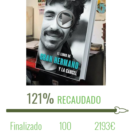
121%
RECAUDADO
Finalizado
100
2193€