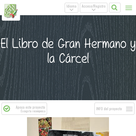
Idioma
Acceso/Registro
Tog
.
.
nav
El Libro de Gran Hermano y
la Cárcel
Apoya este proyecto
Togg
INFO del proyecto
Escoge tu recompensa
navi