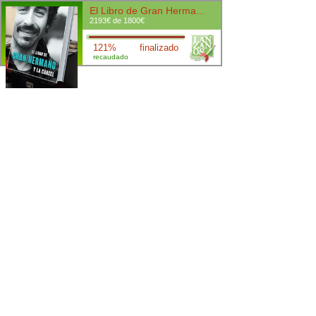
El Libro de Gran Herma...
2193€ de 1800€
121%
finalizado
recaudado