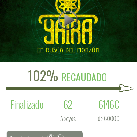
102%
RECAUDADO
Finalizado
62
6146€
Apoyos
de 6000€