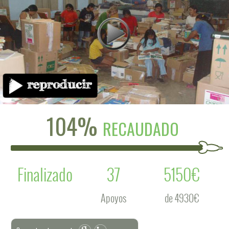
104%
RECAUDADO
Finalizado
37
5150€
Apoyos
de 4930€