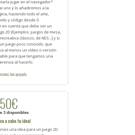
taría jugar en el navegador?
ge uno y lo añadiremos a la
ina, haciendo todo el arte,
ido y código desde 0.
n en cuenta que debe ser un
ego 2D [Ejemplos: juegos de mesa,
recreativa clásicos, de NES...] y si
 un juego poco conocido, que
ya al menos un vídeo o versión
gable para que tengamos una
erencia al hacerlo.
ersonas
han apoyado
250€
de 3 disponibles
eva a cabo tu idea!
ienes una idea para un juego 2D