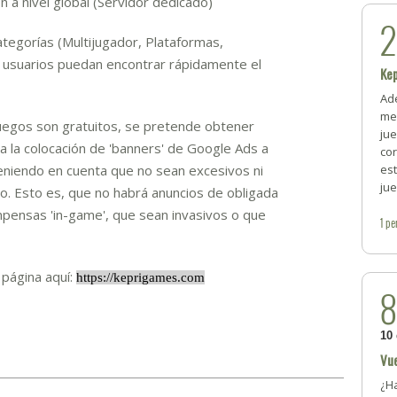
 a nivel global (Servidor dedicado)
ategorías (Multijugador, Plataformas,
s usuarios puedan encontrar rápidamente el
Ke
Ade
me
juegos son gratuitos, se pretende obtener
jue
s a la colocación de 'banners' de Google Ads a
co
teniendo en cuenta que no sean excesivos ni
est
jue
o. Esto es, que no habrá anuncios de obligada
mpensas 'in-game', que sean invasivos o que
1
pe
 página aquí:
https://k
eprigames.com
10
Vue
¿Ha