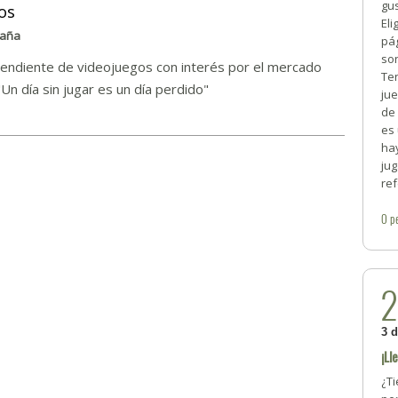
gus
os
Eli
paña
pág
son
endiente de videojuegos con interés por el mercado
Te
Un día sin jugar es un día perdido"
ju
de 
es
ha
ju
ref
0
p
3 
¡Ll
¿T