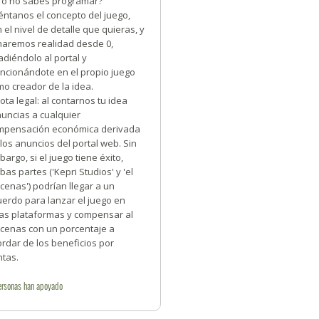
ro no sabes programar?
éntanos el concepto del juego,
 el nivel de detalle que quieras, y
 haremos realidad desde 0,
diéndolo al portal y
ncionándote en el propio juego
o creador de la idea.
ota legal: al contarnos tu idea
nuncias a cualquier
mpensación económica derivada
los anuncios del portal web. Sin
argo, si el juego tiene éxito,
as partes ('Kepri Studios' y 'el
enas') podrían llegar a un
uerdo para lanzar el juego en
ras plataformas y compensar al
cenas con un porcentaje a
rdar de los beneficios por
ntas.
ersonas
han apoyado