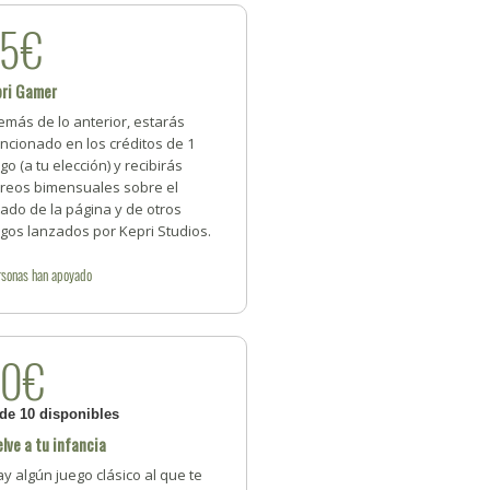
25€
pri Gamer
más de lo anterior, estarás
ncionado en los créditos de 1
go (a tu elección) y recibirás
rreos bimensuales sobre el
ado de la página y de otros
gos lanzados por Kepri Studios.
rsonas
han apoyado
80€
 de 10 disponibles
lve a tu infancia
y algún juego clásico al que te