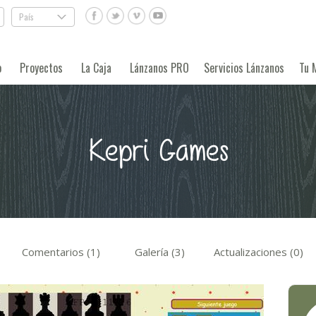
País
.
o
Proyectos
La Caja
Lánzanos PRO
Servicios Lánzanos
Tu 
Kepri Games
Comentarios (1)
Galería (3)
Actualizaciones (0)