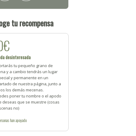
oge tu recompensa
0€
uda desinteresada
ortarás tu pequeño grano de
ena y a cambio tendrás un lugar
pecial y permanente en un
artado de nuestra página, junto a
dos los demás mecenas.
edes poner tu nombre o el apodo
e deseas que se muestre (cosas
scenas no)
ersonas
han apoyado