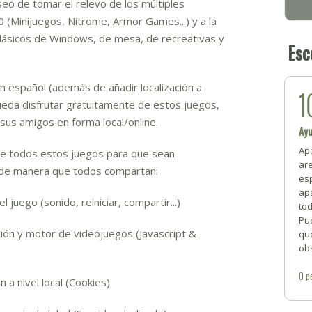
o de tomar el relevo de los múltiples
 (Minijuegos, Nitrome, Armor Games...) y a la
clásicos de Windows, de mesa, de recreativas y
Esc
en español (además de añadir localización a
1
ueda disfrutar gratuitamente de estos juegos,
us amigos en forma local/online.
Ay
Ap
a de todos estos juegos para que sean
ar
 de manera que todos compartan:
es
ap
 juego (sonido, reiniciar, compartir...)
to
Pu
ón y motor de videojuegos (Javascript &
qu
ob
0
p
a nivel local (Cookies)