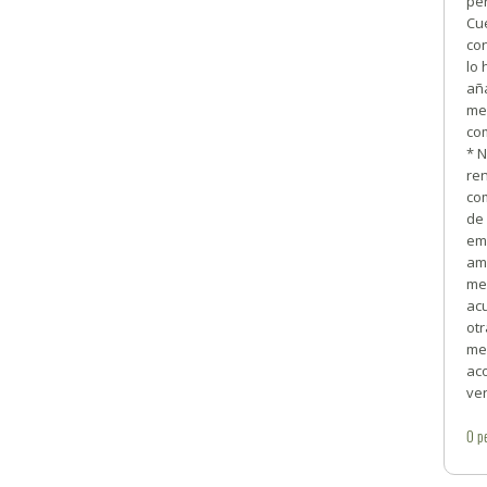
pe
Cu
con
lo
aña
me
com
* N
re
co
de 
emb
amb
mec
ac
ot
me
aco
ve
0
p