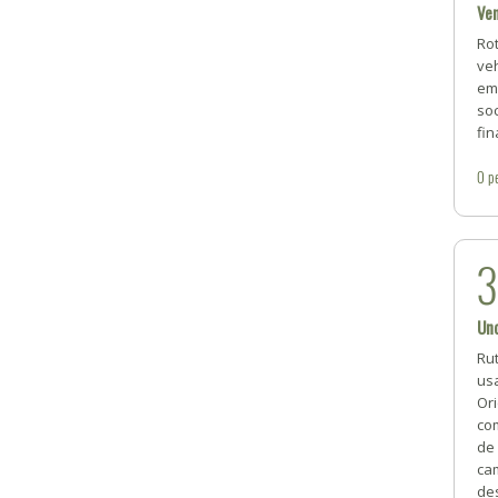
Ven
Rot
veh
em
soc
fin
0
p
Uno
Rut
us
Ori
co
de
cam
des