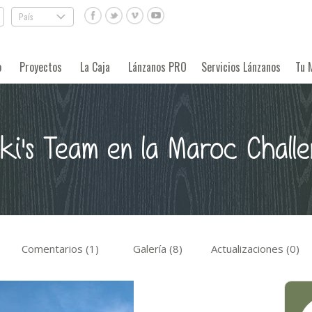
País
.
o
Proyectos
La Caja
Lánzanos PRO
Servicios Lánzanos
Tu 
ki's Team en la Maroc Chall
Comentarios (1)
Galería (8)
Actualizaciones (0)