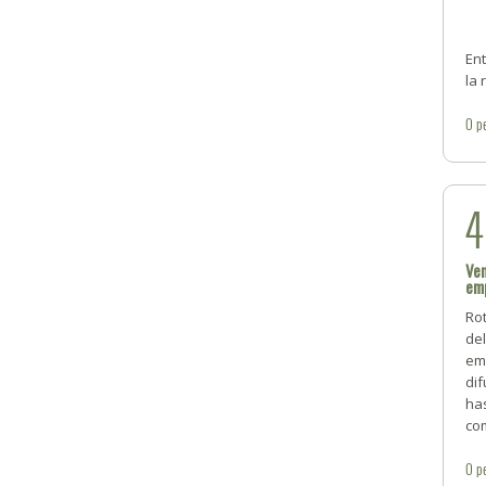
Ent
la 
0
p
Ven
em
Rot
del
em
dif
has
co
0
p