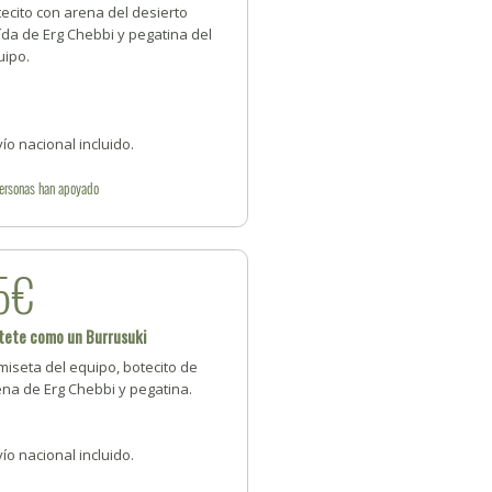
ecito con arena del desierto
ída de Erg Chebbi y pegatina del
uipo.
ío nacional incluido.
ersonas
han apoyado
5€
tete como un Burrusuki
iseta del equipo, botecito de
na de Erg Chebbi y pegatina.
ío nacional incluido.