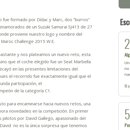
Esc
po fue formado por Dídac y Marc, dos “burros”
y enamorados de un Suzuki Samurai SJ413 de 27
donde proviene nuestro logo y nombre del
a Maroc Challenge 2015 W.E.
astante y nos plateamos un nuevo reto, esta
Alg
sino que el coche elegido fue un Seat Marbella
Un
recayó en las presentes limitaciones del
no 
nac
pues el recorrido fue exactamente igual que el
unda participación, el
18
p
mpeón de la categoría C1.
listo para encaminarse hacia nuevos retos, una
pora novedades en la competición. En primer
us pilotos por David Gallego, apasionado del
Pon
 David no es la única sorpresa que tenemos