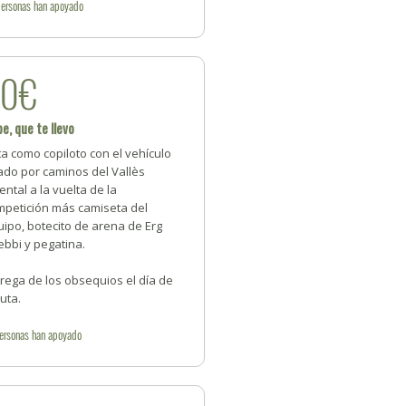
personas
han apoyado
50€
e, que te llevo
a como copiloto con el vehículo
ado por caminos del Vallès
ental a la vuelta de la
mpetición más camiseta del
ipo, botecito de arena de Erg
bbi y pegatina.
rega de los obsequios el día de
ruta.
ersonas
han apoyado