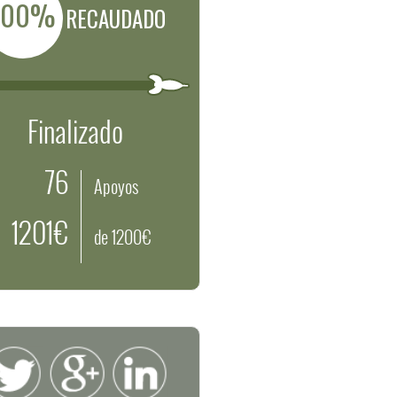
100%
RECAUDADO
Finalizado
76
Apoyos
1201€
de 1200€