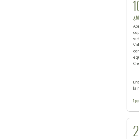
1
¿M
Ap
cop
ve
Val
co
equ
Che
Ent
la 
1
pe