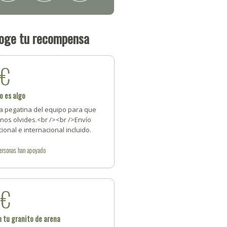
oge tu recompensa
2€
o es algo
a pegatina del equipo para que
nos olvides.<br /><br />Envío
ional e internacional incluido.
ersonas
han apoyado
5€
 tu granito de arena