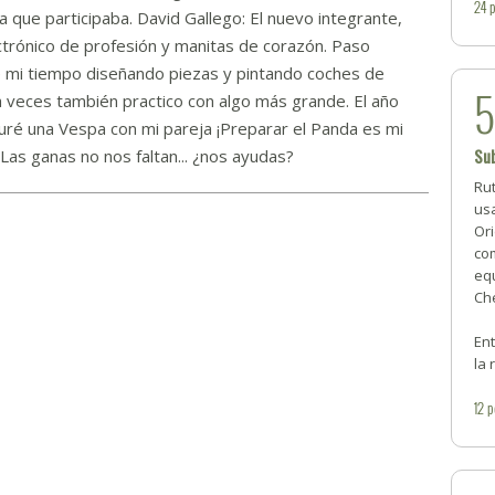
24
a que participaba. David Gallego: El nuevo integrante,
ctrónico de profesión y manitas de corazón. Paso
 mi tiempo diseñando piezas y pintando coches de
a veces también practico con algo más grande. El año
ré una Vespa con mi pareja ¡Preparar el Panda es mi
Sub
as ganas no nos faltan... ¿nos ayudas?
Rut
us
Ori
co
equ
Che
Ent
la 
12
p