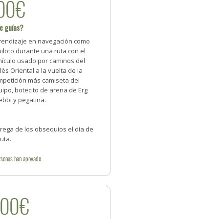
00€
e guías?
rendizaje en navegación como
iloto durante una ruta con el
hículo usado por caminos del
lès Oriental a la vuelta de la
mpetición más camiseta del
ipo, botecito de arena de Erg
bbi y pegatina.
rega de los obsequios el día de
ruta.
rsonas
han apoyado
200€