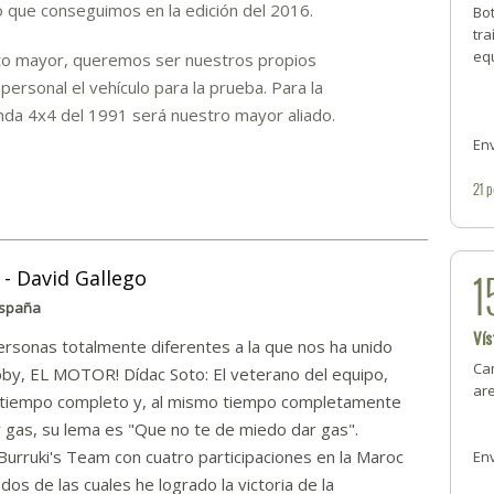
o que conseguimos en la edición del 2016.
Bot
tra
eq
o mayor, queremos ser nuestros propios
rsonal el vehículo para la prueba. Para la
nda 4x4 del 1991 será nuestro mayor aliado.
Env
21
p
1
 - David Gallego
España
Vís
rsonas totalmente diferentes a la que nos ha unido
Cam
by, EL MOTOR! Dídac Soto: El veterano del equipo,
are
a tiempo completo y, al mismo tiempo completamente
r gas, su lema es "Que no te de miedo dar gas".
urruki's Team con cuatro participaciones en la Maroc
Env
dos de las cuales he logrado la victoria de la