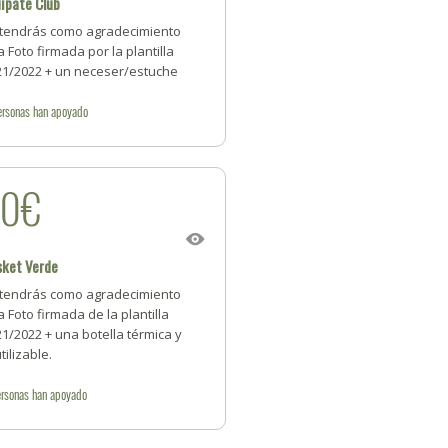
ipate Club
tendrás como agradecimiento
 Foto firmada por la plantilla
21/2022 + un neceser/estuche
ersonas
han apoyado
50€
sket Verde
tendrás como agradecimiento
 Foto firmada de la plantilla
1/2022 + una botella térmica y
tilizable.
rsonas
han apoyado