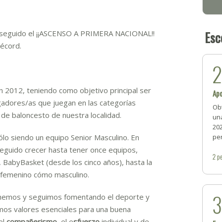
Esc
nseguido el ¡¡ASCENSO A PRIMERA NACIONAL!!
écord.
n 2012, teniendo como objetivo principal ser
Apo
ugadores/as que juegan en las categorías
Ob
l de baloncesto de nuestra localidad.
una
20
lo siendo un equipo Senior Masculino. En
per
guido crecer hasta tener once equipos,
2
pe
 BabyBasket (desde los cinco años), hasta la
o femenino cómo masculino.
, hemos y seguimos fomentando el deporte y
imos valores esenciales para una buena
el
compañerismo
, el e
sfuerzo
individual y de