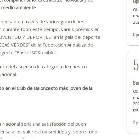
Equ
l
medio ambiente
.
Ob
una
pensado a través de varios galardones
20
n durante todo este tiempo, varios premios en
0
p
JUVENTUD Y DEPORTES” en la gala del deporte
ECAS VERDES” de la Federación Andaluza de
oyecto “BasketSOStenible”.
ento del ascenso de categoría de nuestro
acional.
Ba
o en el Club de Baloncesto más joven de la
Ob
una
202
reu
2
pe
 Nacional sería una satisfacción del buen
ensa a los valores transmitidos y, sobre todo,