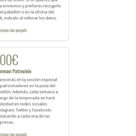
la enviemos y prefieres recogerlo
el pabellón o en la oficina del
b, indicalo al rellenar los datos.
ersonas
han apoyado
300€
resas: Patrocinio
recerás en la sección especial
patrocinadores en la pista del
bellón. Además, cada semana a
largo de la temporada se hará
licidad en redes sociales
stagram, Twitter y Facebook)
stacando a cada una de las
presas.
ersonas
han apoyado