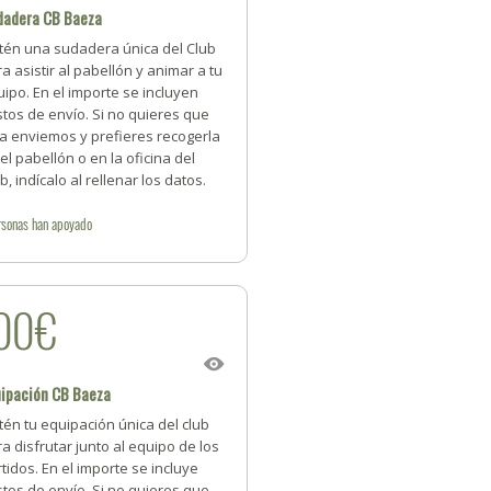
dadera CB Baeza
tén una sudadera única del Club
a asistir al pabellón y animar a tu
ipo. En el importe se incluyen
tos de envío. Si no quieres que
la enviemos y prefieres recogerla
el pabellón o en la oficina del
b, indícalo al rellenar los datos.
rsonas
han apoyado
00€
uipación CB Baeza
én tu equipación única del club
a disfrutar junto al equipo de los
tidos. En el importe se incluye
tos de envío. Si no quieres que