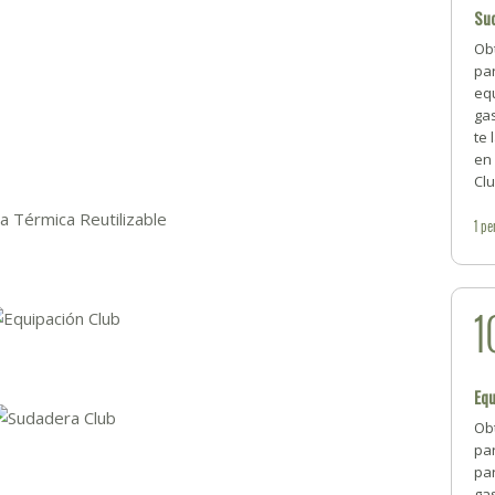
Su
Ob
par
equ
gas
te 
en 
Clu
1
pe
1
Eq
Obt
par
par
gas