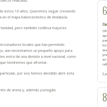
sfuerzo realizado.
de estos 10 años. Queremos seguir creciendo
 en el mapa baloncestistico de Andalucía.
Ca
ortunidad, pero también conlleva mayores
Ob
ap
par
rocinadores locales que han permitido
los
qu
rgo, aún necesitamos un pequeño apoyo para
pre
es extra de una división a nivel nacional, como
en 
 que tendremos que afrontar.
rel
rticular, por eso hemos decidido abrir esta
0
p
ito de arena y, además ¡consigáis