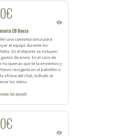
60€
miseta CB Baeza
tén una camiseta única para
oyar al equipo durante los
tidos. En el importe se incluyen
 gastos de envío. En el caso de
e no quieras que te la enviemos y
fieres recogerla en el pabellón o
la oficina del Club, indícalo al
lenar los datos.
ersonas
han apoyado
80€