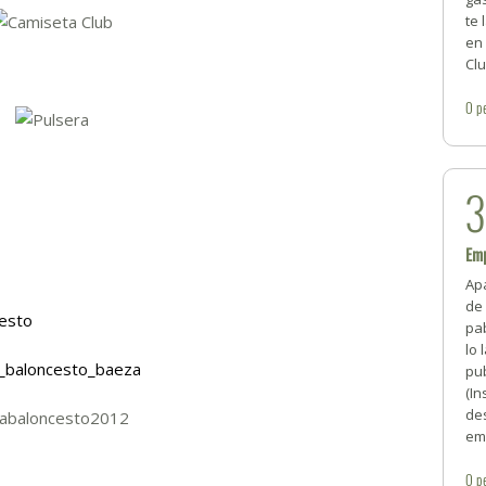
te 
en 
Clu
0
p
Emp
Apa
de 
cesto
pa
lo 
b_baloncesto_baeza
pub
(In
de
zabaloncesto2012
em
0
p