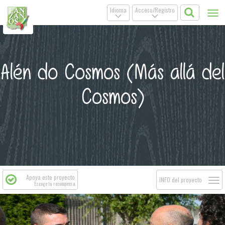
Idioma
Acceso/Registro
Tog
.
.
nav
Alén do Cosmos (Más allá del
Cosmos)
Apoya este proyecto
Togg
INFO del proyecto
Escoge tu recompensa
navi