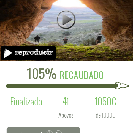
105%
RECAUDADO
Finalizado
41
1050€
Apoyos
de 1000€