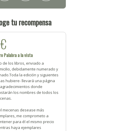
oge tu recompensa
1€
ro Palabra a la vista
 de los libros, enviado a
micilio, debidamente numerado y
mado.Toda la edición y siguientes
 las hubiere- llevará una página
 agradecimientos donde
nstarán los nombres de todos los
cenas.
 el mecenas desease más
emplares, me comprometo a
ntener para él el mismo precio
entras haya ejemplares