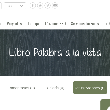
País
.
o
Proyectos
La Caja
Lánzanos PRO
Servicios Lánzanos
Tu 
Libro Palabra a la vista
Comentarios (0)
Galería (0)
Actualizaciones (0)