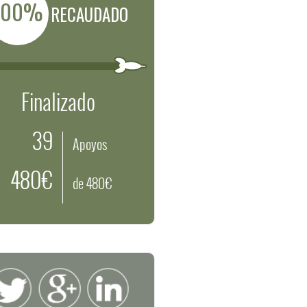
100%
RECAUDADO
Finalizado
39
Apoyos
480€
de 480€