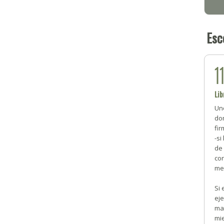
Esc
1
Lib
Uno
do
fir
-si
de
co
me
Si
ej
ma
mi