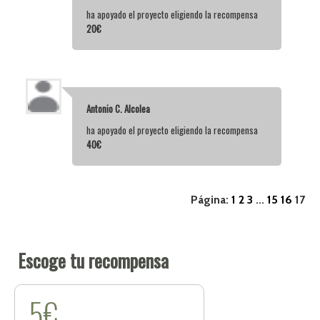
ha apoyado el proyecto eligiendo la recompensa
20€
Antonio C. Alcolea
ha apoyado el proyecto eligiendo la recompensa
40€
Página:
1
2
3
...
15
16
17
Escoge tu recompensa
5€