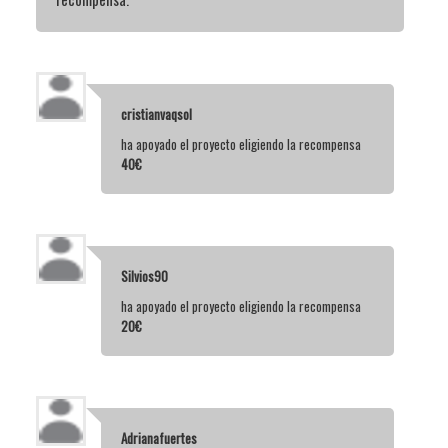
cristianvaqsol
ha apoyado el proyecto eligiendo la recompensa
40€
Silvios90
ha apoyado el proyecto eligiendo la recompensa
20€
Adrianafuertes