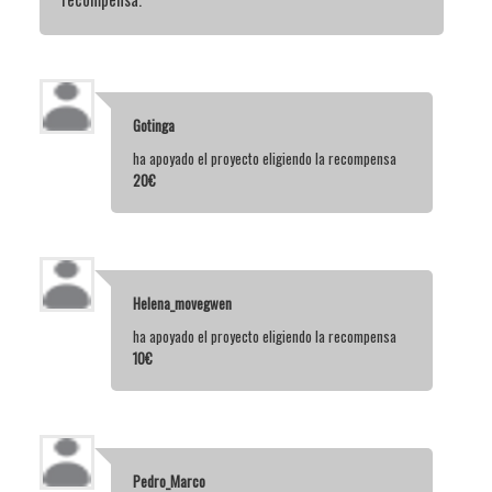
Gotinga
ha apoyado el proyecto eligiendo la recompensa
20€
Helena_movegwen
ha apoyado el proyecto eligiendo la recompensa
10€
Pedro_Marco