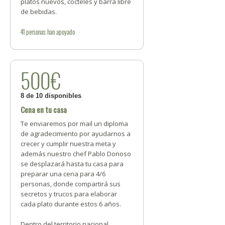
platos nuevos, cocteles y barra libre
de bebidas.
41
personas
han apoyado
500€
8 de 10 disponibles
Cena en tu casa
Te enviaremos por mail un diploma
de agradecimiento por ayudarnos a
crecer y cumplir nuestra meta y
además nuestro chef Pablo Donoso
se desplazará hasta tu casa para
preparar una cena para 4/6
personas, donde compartirá sus
secretos y trucos para elaborar
cada plato durante estos 6 años.
Dentro del territorio nacional