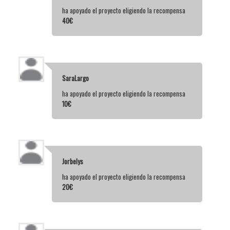
ha apoyado el proyecto eligiendo la recompensa
40€
SaraLargo
ha apoyado el proyecto eligiendo la recompensa
10€
Jorbelys
ha apoyado el proyecto eligiendo la recompensa
20€