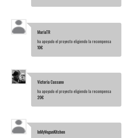
MariaTR
ha apoyado el proyecto eligiendo la recompensa
10€
Victoria Cassano
ha apoyado el proyecto eligiendo la recompensa
20€
InMyVeganKitchen