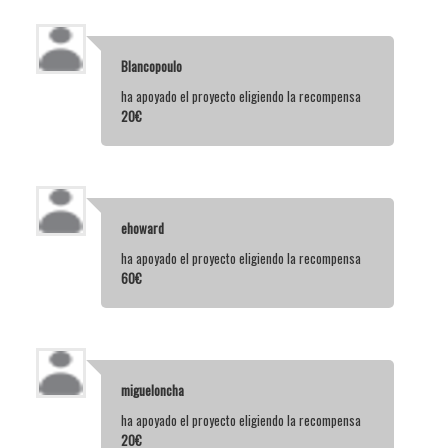
Blancopoulo
ha apoyado el proyecto eligiendo la recompensa
20€
ehoward
ha apoyado el proyecto eligiendo la recompensa
60€
migueloncha
ha apoyado el proyecto eligiendo la recompensa
20€