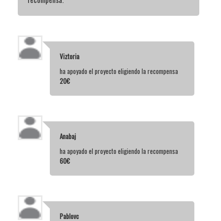
Viztoria
ha apoyado el proyecto eligiendo la recompensa
20€
Anabaj
ha apoyado el proyecto eligiendo la recompensa
60€
Pablovc