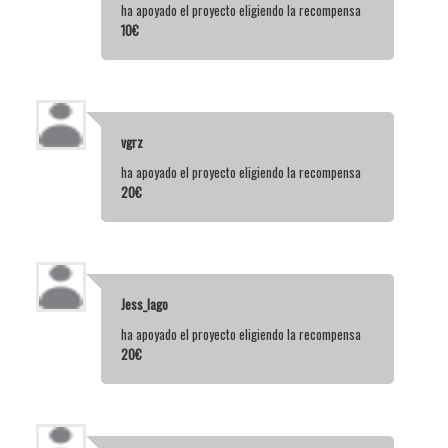
ha apoyado el proyecto eligiendo la recompensa
10€
vgrz
ha apoyado el proyecto eligiendo la recompensa
20€
Jess_lago
ha apoyado el proyecto eligiendo la recompensa
20€