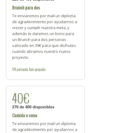
Brunch para dos
Te enviaremos por mail un diploma
de agradecimiento por ayudarnos a
crecer y cumplir nuestra meta, y
además te daremos un bono para
un Brunch para dos personas
valorado en 39€ para que disfrutes
cuando abramos nuestro nuevo
proyecto.
174
personas
han apoyado
40€
270 de 400 disponibles
Comida o cena
Te enviaremos por mail un diploma
de agradecimiento por ayudarnos a