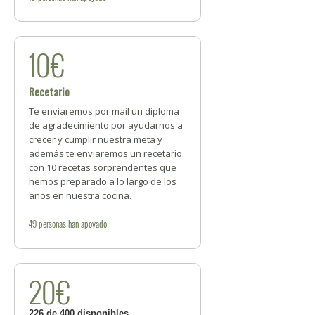
10€
Recetario
Te enviaremos por mail un diploma
de agradecimiento por ayudarnos a
crecer y cumplir nuestra meta y
además te enviaremos un recetario
con 10 recetas sorprendentes que
hemos preparado a lo largo de los
años en nuestra cocina.
49
personas
han apoyado
20€
226 de 400 disponibles