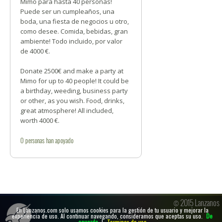
Mimo para hasta 40 personas!
Puede ser un cumpleaños, una
boda, una fiesta de negocios u otro,
como desee. Comida, bebidas, gran
ambiente! Todo incluido, por valor
de 4000 €.
Donate 2500€ and make a party at
Mimo for up to 40 people! It could be
a birthday, weeding, business party
or other, as you wish. Food, drinks,
great atmosphere! All included,
worth 4000 €.
0
personas
han apoyado
© 2015 Lanzanos
En Lanzanos.com solo usamos cookies para la gestión de tu usuario y mejorar la
experiencia de uso. Al continuar navegando, consideramos que aceptas su uso.
De
acuerdo
|
Terminos de uso