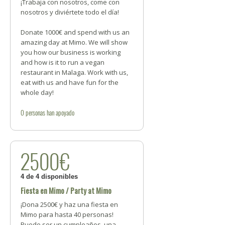
¡Trabaja con nosotros, come con
nosotros y diviértete todo el día!
Donate 1000€ and spend with us an
amazing day at Mimo. We will show
you how our business is working
and how is it to run a vegan
restaurant in Malaga. Work with us,
eat with us and have fun for the
whole day!
0
personas
han apoyado
2500€
4 de 4 disponibles
Fiesta en Mimo / Party at Mimo
¡Dona 2500€ y haz una fiesta en
Mimo para hasta 40 personas!
Puede ser un cumpleaños, una