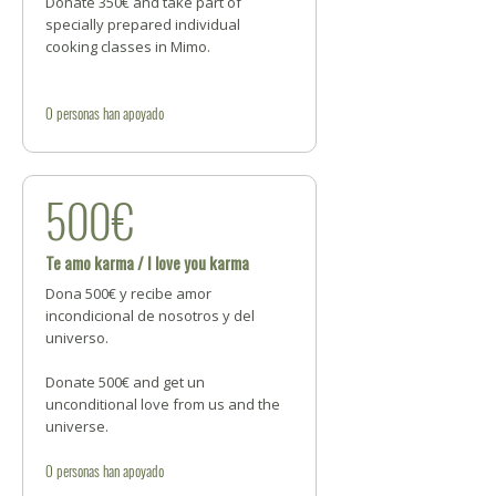
Donate 350€ and take part of
specially prepared individual
cooking classes in Mimo.
0
personas
han apoyado
500€
Te amo karma / I love you karma
Dona 500€ y recibe amor
incondicional de nosotros y del
universo.
Donate 500€ and get un
unconditional love from us and the
universe.
0
personas
han apoyado