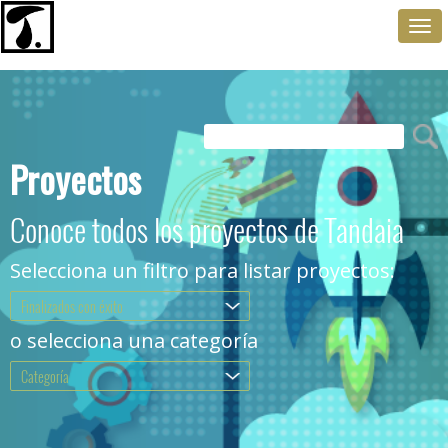
Togg
navi
Proyectos
Conoce todos los proyectos de Tandaia
Selecciona un filtro para listar proyectos:
Finalizados con éxito
.
o selecciona una categoría
Categoría
.