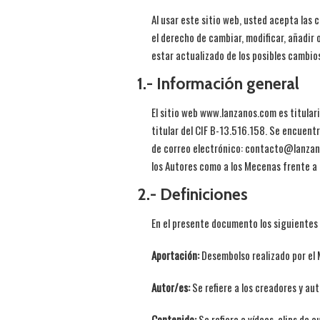
Al usar este sitio web, usted acepta las 
el derecho de cambiar, modificar, añadir
estar actualizado de los posibles cambio
1.- Información general
El sitio web www.lanzanos.com es titular
titular del CIF B-13.516.158. Se encuent
de correo electrónico: contacto@lanzano
los Autores como a los Mecenas frente 
2.- Definiciones
En el presente documento los siguientes 
Aportación:
Desembolso realizado por el 
Autor/es:
Se refiere a los creadores y au
Contenido:
Se refiere a vídeos, clips de a