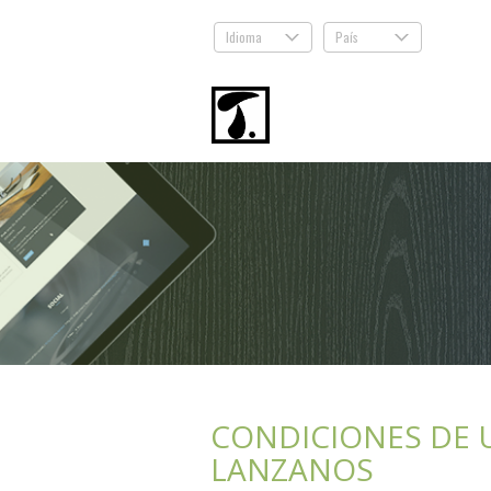
Idioma
País
.
.
CONDICIONES DE U
LANZANOS