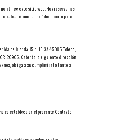
 no utilice este sitio web. Nos reservamos
sulte estos términos periódicamente para
enida de Irlanda 15 b l10 3A 45005 Toledo,
ja CR-20965. Ostenta la siguiente dirección
zanos, obliga a su cumplimiento tanto a
me se establece en el presente Contrato.
scripts, gráficos y cualquier otra