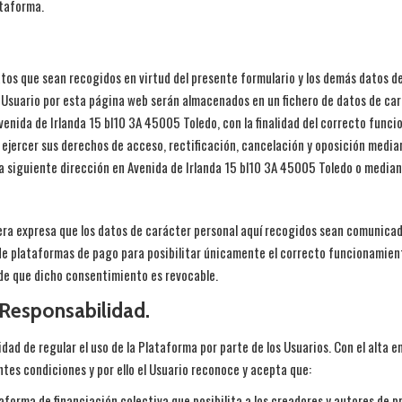
ataforma.
tos que sean recogidos en virtud del presente formulario y los demás datos d
Usuario por esta página web serán almacenados en un fichero de datos de car
 Avenida de Irlanda 15 bl10 3A 45005 Toledo, con la finalidad del correcto fun
á ejercer sus derechos de acceso, rectificación, cancelación y oposición media
a siguiente dirección en Avenida de Irlanda 15 bl10 3A 45005 Toledo o median
era expresa que los datos de carácter personal aquí recogidos sean comunica
de plataformas de pago para posibilitar únicamente el correcto funcionamient
de que dicho consentimiento es revocable.
 Responsabilidad.
idad de regular el uso de la Plataforma por parte de los Usuarios. Con el alta 
ntes condiciones y por ello el Usuario reconoce y acepta que:
forma de financiación colectiva que posibilita a los creadores y autores de p