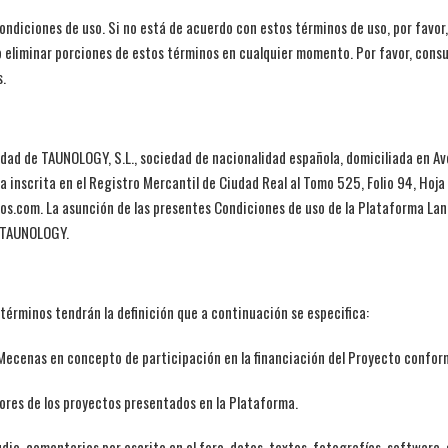
condiciones de uso. Si no está de acuerdo con estos términos de uso, por favor,
 o eliminar porciones de estos términos en cualquier momento. Por favor, con
s.
idad de TAUNOLOGY, S.L., sociedad de nacionalidad española, domiciliada en Av
ra inscrita en el Registro Mercantil de Ciudad Real al Tomo 525, Folio 94, Ho
s.com. La asunción de las presentes Condiciones de uso de la Plataforma Lan
a TAUNOLOGY.
términos tendrán la definición que a continuación se especifica:
Mecenas en concepto de participación en la financiación del Proyecto confor
tores de los proyectos presentados en la Plataforma.
udio, comentarios por escrito en el foro, datos, textos, fotografías, software, 