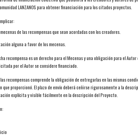
comunidad LANZANOS para obtener financiación para los citados proyectos.
implicar:
s mecenas de las recompensas que sean acordadas con los creadores.
tación alguna a favor de los mecenas.
cha recompensa es un derecho para el Mecenas y una obligación para el Autor
icitada por el Autor se considere financiado.
r las recompensas comprende la obligación de entregarlas en las mismas condi
n que proporcionó. El plazo de envío deberá ceñirse rigurosamente a la descr
cación explícita y visible fácilmente en la descripción del Proyecto.
n:
icio