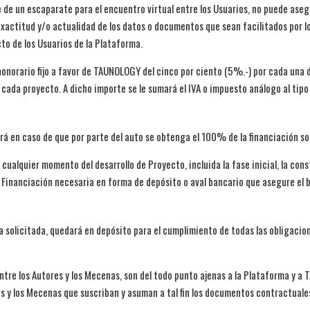
 de un escaparate para el encuentro virtual entre los Usuarios, no puede asegu
exactitud y/o actualidad de los datos o documentos que sean facilitados por lo
to de los Usuarios de la Plataforma.
 honorario fijo a favor de TAUNOLOGY del cinco por ciento (5%.-) por cada una 
 cada proyecto. A dicho importe se le sumará el IVA o impuesto análogo al ti
ará en caso de que por parte del auto se obtenga el 100% de la financiación so
cualquier momento del desarrollo de Proyecto, incluida la fase inicial, la con
a Financiación necesaria en forma de depósito o aval bancario que asegure el b
 solicitada, quedará en depósito para el cumplimiento de todas las obligacio
ntre los Autores y los Mecenas, son del todo punto ajenas a la Plataforma y 
es y los Mecenas que suscriban y asuman a tal fin los documentos contractual