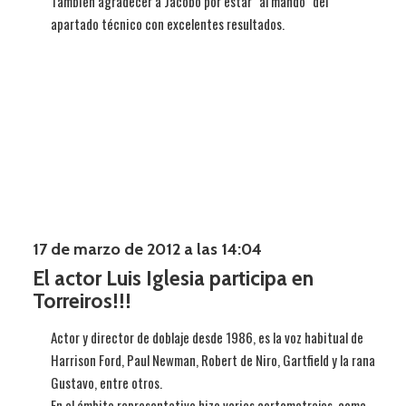
También agradecer a Jacobo por estar "al mando" del
apartado técnico con excelentes resultados.
17 de marzo de 2012 a las 14:04
El actor Luis Iglesia participa en
Torreiros!!!
Actor y director de doblaje desde 1986, es la voz habitual de
Harrison Ford, Paul Newman, Robert de Niro, Gartfield y la rana
Gustavo, entre otros.
En el ámbito representativo hizo varios cortometrajes, coma