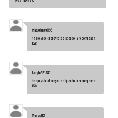
miguelangel1981
ha apoyado el proyecto eligiendo la recompensa
15€
SergioPP1981
ha apoyado el proyecto eligiendo la recompensa
15€
Moiras82