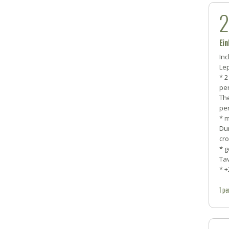
Ein
Inc
Lep
* 2
pe
Th
pe
* 
Du
cr
* 
Ta
* +
1
pe