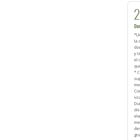
Don
*L
la 
don
y 
el 
qu
* C
su
me
Con
voz
Du
dis
el
me
des
gru