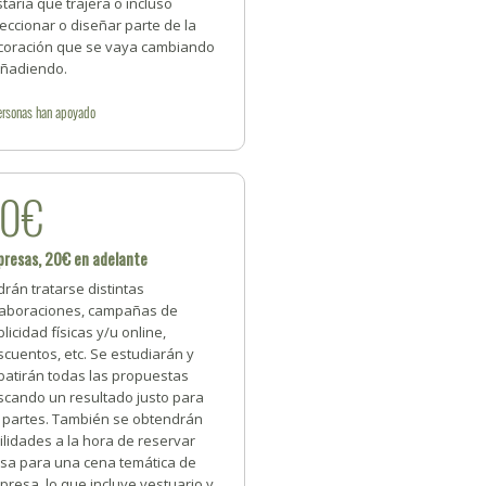
taría que trajera o incluso
eccionar o diseñar parte de la
coración que se vaya cambiando
añadiendo.
ersonas
han apoyado
20€
resas, 20€ en adelante
rán tratarse distintas
laboraciones, campañas de
licidad físicas y/u online,
cuentos, etc. Se estudiarán y
batirán todas las propuestas
scando un resultado justo para
s partes. También se obtendrán
ilidades a la hora de reservar
sa para una cena temática de
resa, lo que incluye vestuario y