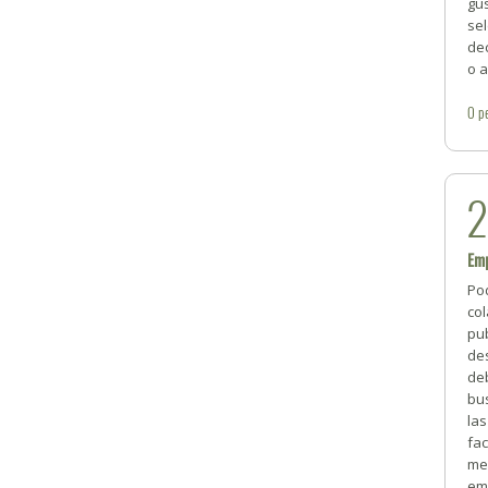
gus
sel
de
o 
0
p
Emp
Pod
co
pub
des
de
bu
la
fac
me
emp