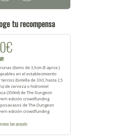
oge tu recompensa
20€
l!!
 runas (ítems de 3,5cm Ø aprox.)
jeables en el establecimiento
 tercios (botella de 33cl, hasta 2,5
/u) de cerveza o hidromiel
taza (350ml) de The Dungeon
vern edición crowdfunding
5 posavasos de The Dungeon
vern edición crowdfunding
rsonas
han apoyado