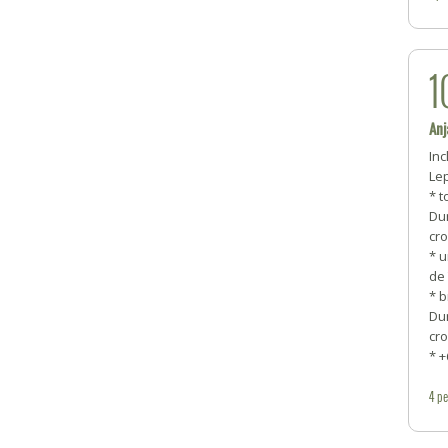
1
Anj
Inc
Le
* t
Du
cr
* u
de
* b
Du
cr
* +
4
pe