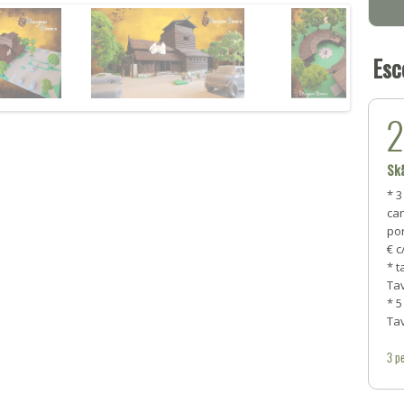
Esc
Skå
* 3
can
por
€ c
* 
Ta
* 
Ta
3
pe