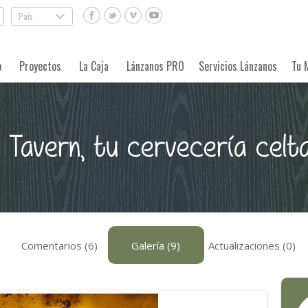
País
.
o
Proyectos
La Caja
Lánzanos PRO
Servicios Lánzanos
Tu 
 Tavern, tu cervecería celt
Comentarios (6)
Galería (9)
Actualizaciones (0)