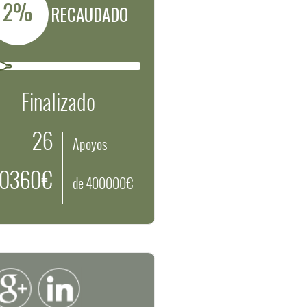
2%
RECAUDADO
Finalizado
26
Apoyos
10360€
de 400000€