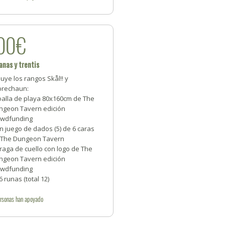
00€
anas y trentis
luye los rangos Skål!! y
prechaun:
oalla de playa 80x160cm de The
ngeon Tavern edición
owdfunding
n juego de dados (5) de 6 caras
 The Dungeon Tavern
raga de cuello con logo de The
ngeon Tavern edición
owdfunding
6 runas (total 12)
rsonas
han apoyado