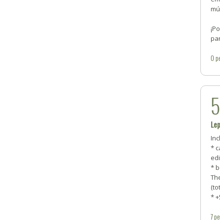
mús
¡P
par
0
p
Le
Inc
* 
ed
* b
Th
(tot
* 
7
pe