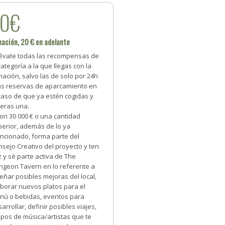
20€
ación, 20 € en adelante
lévate todas las recompensas de
categoría a la que llegas con la
ación, salvo las de solo por 24h
las reservas de aparcamiento en
caso de que ya estén cogidas y
ieras una.
on 30 000 € o una cantidad
perior, además de lo ya
ncionado, forma parte del
sejo Creativo del proyecto y ten
 y sé parte activa de The
ngeon Tavern en lo referente a
eñar posibles mejoras del local,
aborar nuevos platos para el
nú o bebidas, eventos para
arrollar, definir posibles viajes,
pos de música/artistas que te