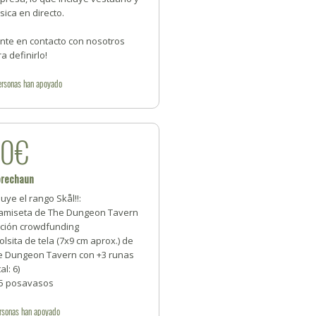
ica en directo.
onte en contacto con nosotros
a definirlo!
ersonas
han apoyado
50€
prechaun
luye el rango Skål!!:
camiseta de The Dungeon Tavern
ición crowdfunding
olsita de tela (7x9 cm aprox.) de
e Dungeon Tavern con +3 runas
al: 6)
+5 posavasos
rsonas
han apoyado