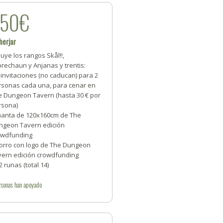
250€
herjar
luye los rangos Skål!!,
rechaun y Anjanas y trentis:
 invitaciones (no caducan) para 2
rsonas cada una, para cenar en
e Dungeon Tavern (hasta 30 € por
rsona)
manta de 120x160cm de The
ngeon Tavern edición
owdfunding
gorro con logo de The Dungeon
vern edición crowdfunding
2 runas (total 14)
rsonas
han apoyado