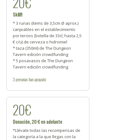
20€
Skål!!
* 3 runas (ítems de 3,5cm Ø aprox.)
canjeables en el establecimiento
por tercios (botella de 33cl, hasta 2,5
€ c/u) de cerveza o hidromiel
* taza (350ml) de The Dungeon
Tavern edición crowdfunding
* 5 posavasos de The Dungeon
Tavern edición crowdfunding
3
personas
han apoyado
20€
Donación, 20 € en adelante
*Llévate todas las recompensas de
la categoría a la que llegas con la