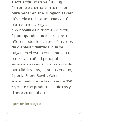
Tavern edición crowdfunding
* tu propio cuerno, con tu nombre,
para beber en The Dungeon Tavern.
Llévatelo o te lo guardamos aquí
para cuando vengas
* 2x botella de hidromiel (75cl c/u)
* participación automática, por 1
año, en todos los sorteos (salvo los
de clientela fidelizada) que se
hagan en el establecimiento (entre
otros, cada año: 1 principal, 4
estacionales-temáticos, varios solo
para fidelizados, 1 por aniversario,
1 por la Super Bowl… Valor
aproximado de cada uno entre 350
€ y 500 € con productos, artículos y
dinero en metálico)
1
personas
han apoyado