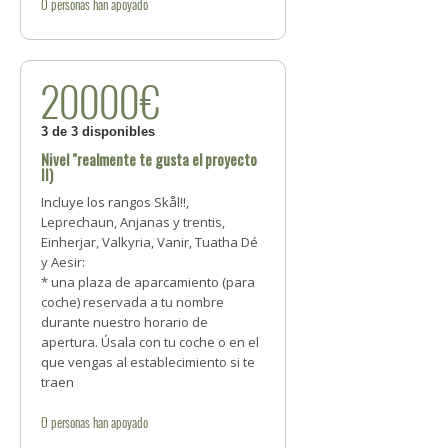
0
personas
han apoyado
20000€
3 de 3 disponibles
Nivel "realmente te gusta el proyecto
II)
Incluye los rangos Skål!!,
Leprechaun, Anjanas y trentis,
Einherjar, Valkyria, Vanir, Tuatha Dé
y Aesir:
* una plaza de aparcamiento (para
coche) reservada a tu nombre
durante nuestro horario de
apertura. Úsala con tu coche o en el
que vengas al establecimiento si te
traen
0
personas
han apoyado