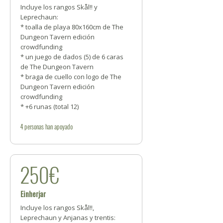
Incluye los rangos Skål!! y
Leprechaun:
* toalla de playa 80x160cm de The
Dungeon Tavern edición
crowdfunding
* un juego de dados (5) de 6 caras
de The Dungeon Tavern
* braga de cuello con logo de The
Dungeon Tavern edición
crowdfunding
* +6 runas (total 12)
4
personas
han apoyado
250€
Einherjar
Incluye los rangos Skål!!,
Leprechaun y Anjanas y trentis: