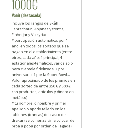
1000€
Vanir (destacada)
Incluye los rangos de Skål!!,
Leprechaun, Anjanas y trentis,
Einherjar y Valkyria:
* participación automática, por 1
año, en todos los sorteos que se
hagan en el establecimiento (entre
otros, cada año: 1 principal, 4
estacionales-temáticos, varios solo
para clientela fidelizada, 1 por
aniversario, 1 por la Super Bowl…
Valor aproximado de los premios en
cada sorteo de entre 350 € y 500 €
con productos, artículos y dinero en
metálico)
* tu nombre, o nombre y primer
apellido o apodo tallado en los
tablones (trancas) del casco del
drakar (se comenzarán a colocar de
proa a popa por orden de llegada)