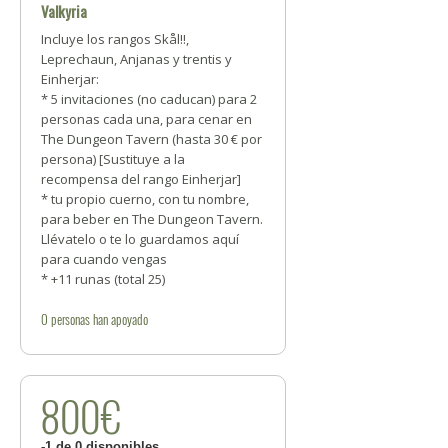
Valkyria
Incluye los rangos Skål!!,
Leprechaun, Anjanas y trentis y
Einherjar:
* 5 invitaciones (no caducan) para 2
personas cada una, para cenar en
The Dungeon Tavern (hasta 30 € por
persona) [Sustituye a la
recompensa del rango Einherjar]
* tu propio cuerno, con tu nombre,
para beber en The Dungeon Tavern.
Llévatelo o te lo guardamos aquí
para cuando vengas
* +11 runas (total 25)
0
personas
han apoyado
800€
-1 de 0 disponibles