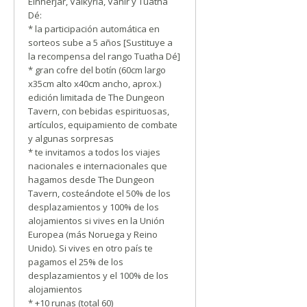
Einherjar, Valkyria, Vanir y Tuatha
Dé:
* la participación automática en
sorteos sube a 5 años [Sustituye a
la recompensa del rango Tuatha Dé]
* gran cofre del botín (60cm largo
x35cm alto x40cm ancho, aprox.)
edición limitada de The Dungeon
Tavern, con bebidas espirituosas,
artículos, equipamiento de combate
y algunas sorpresas
* te invitamos a todos los viajes
nacionales e internacionales que
hagamos desde The Dungeon
Tavern, costeándote el 50% de los
desplazamientos y 100% de los
alojamientos si vives en la Unión
Europea (más Noruega y Reino
Unido). Si vives en otro país te
pagamos el 25% de los
desplazamientos y el 100% de los
alojamientos
* +10 runas (total 60)