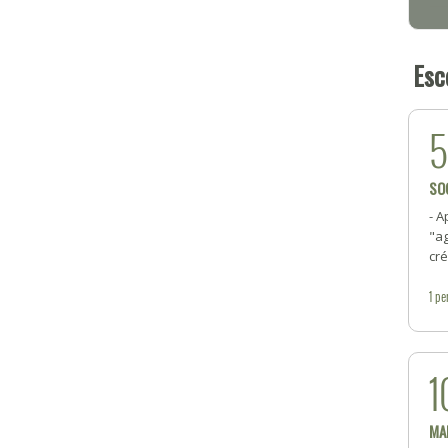
Esc
SO
- A
"a
cré
1
pe
1
MA