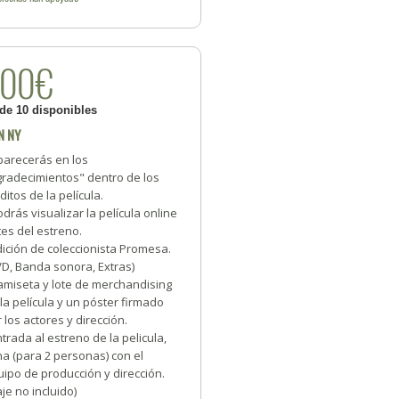
200€
 de 10 disponibles
N NY
parecerás en los
gradecimientos" dentro de los
ditos de la película.
odrás visualizar la película online
es del estreno.
dición de coleccionista Promesa.
VD, Banda sonora, Extras)
amiseta y lote de merchandising
la película y un póster firmado
 los actores y dirección.
ntrada al estreno de la pelicula,
a (para 2 personas) con el
ipo de producción y dirección.
aje no incluido)