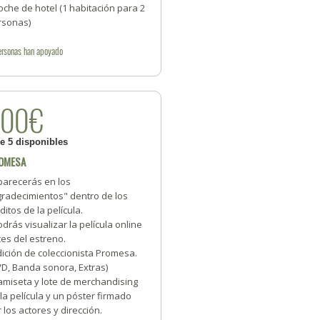
oche de hotel (1 habitación para 2
rsonas)
ersonas
han apoyado
500€
de 5 disponibles
OMESA
parecerás en los
gradecimientos" dentro de los
ditos de la película.
odrás visualizar la película online
es del estreno.
dición de coleccionista Promesa.
VD, Banda sonora, Extras)
amiseta y lote de merchandising
la película y un póster firmado
 los actores y dirección.