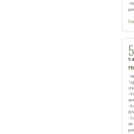
- N
pe
0
p
5 
PR
- A
"a
cré
- P
ant
- E
(D
- C
de 
por