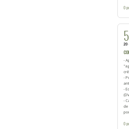
0
p
20
CO
- A
"a
cré
- P
ant
- E
(D
- C
de 
por
0
p