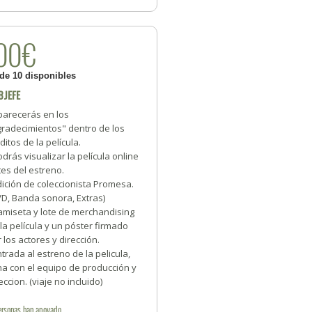
00€
 de 10 disponibles
BJEFE
parecerás en los
gradecimientos" dentro de los
ditos de la película.
odrás visualizar la película online
es del estreno.
dición de coleccionista Promesa.
VD, Banda sonora, Extras)
amiseta y lote de merchandising
la película y un póster firmado
 los actores y dirección.
ntrada al estreno de la pelicula,
na con el equipo de producción y
eccion. (viaje no incluido)
ersonas
han apoyado