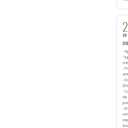
10
DO
- A
"a
cré
- P
ant
- E
(D
- C
de 
por
- E
cen
equ
(vi