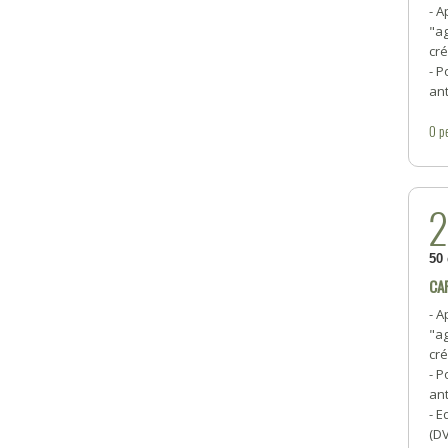
- A
"a
cré
- P
ant
0
p
50
CA
- A
"a
cré
- P
ant
- E
(D