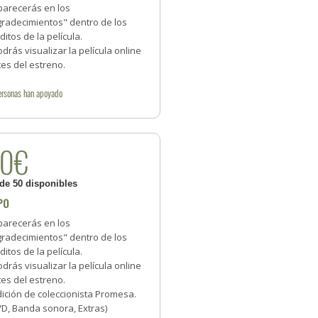
parecerás en los
gradecimientos" dentro de los
ditos de la película.
odrás visualizar la película online
es del estreno.
ersonas
han apoyado
20€
 de 50 disponibles
PO
parecerás en los
gradecimientos" dentro de los
ditos de la película.
odrás visualizar la película online
es del estreno.
dición de coleccionista Promesa.
VD, Banda sonora, Extras)