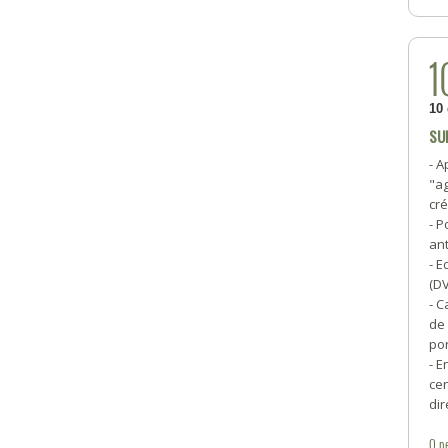
1
10
SU
- A
"a
cré
- P
ant
- E
(D
- C
de 
por
- E
ce
dir
0
p