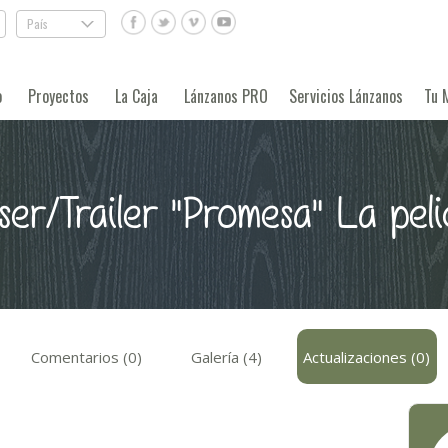
País
.
o
Proyectos
La Caja
Lánzanos PRO
Servicios Lánzanos
Tu 
ser/Trailer "Promesa" La peli
Comentarios (0)
Galería (4)
Actualizaciones (0)