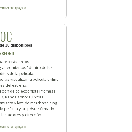
ersonas
han apoyado
50€
 de 20 disponibles
NSEJERO
parecerás en los
gradecimientos" dentro de los
ditos de la película.
odrás visualizar la película online
es del estreno.
dición de coleccionista Promesa.
VD, Banda sonora, Extras)
amiseta y lote de merchandising
la película y un póster firmado
 los actores y dirección.
ersonas
han apoyado