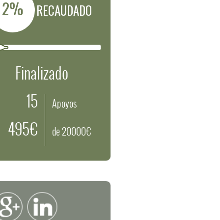
2%
RECAUDADO
Finalizado
15
Apoyos
495€
de 20000€