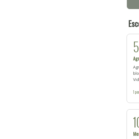
Esc
Ag
Ag
blo
Vid
1
pe
1
Men