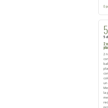
0
p
5 
2 n
pla
2 
co
bal
pla
co
co
un 
Men
la 
me
red
pro