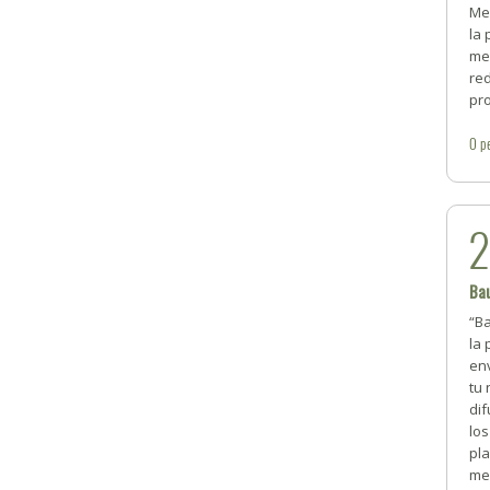
Men
la 
me
red
pro
0
p
Bau
“Ba
la 
env
tu
dif
los
pla
me