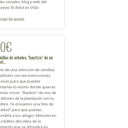
es sociales, blog y web del
yecto ‘El Árbol es Vida’.
rsonas
han apoyado
50€
illas de arboles, "bautizo" de un
ol...
ío de una selección de semillas
árboles con las instrucciones
ecisas para que puedas
antarlas tú mismo donde quieras
erlas crecer. “Bautizo” de uno de
 árboles de la plantación con tu
mbre. Te enviamos una foto de
u árbol” para que puedas
undirla a tus amigos. Mención en
 créditos del vídeo de la
ntación que se difundirá en