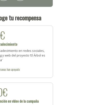
oge tu recompensa
5€
radecimiento
radecimiento en redes sociales,
g y web del proyecto ‘El Árbol es
a’
rsonas
han apoyado
0€
ción en vídeo de la campaña