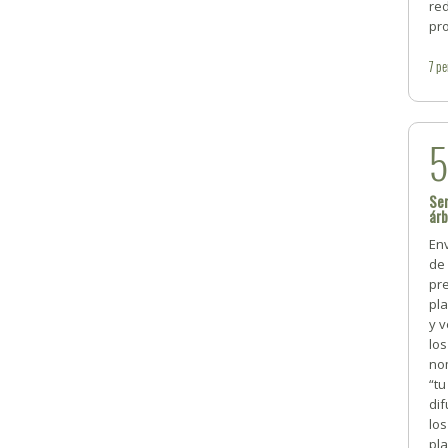
red
pro
7
pe
Sem
árb
Env
de 
pr
pl
y v
los
no
“t
dif
los
pla