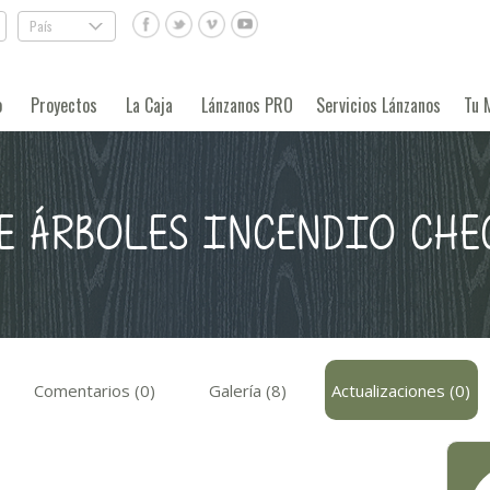
País
.
o
Proyectos
La Caja
Lánzanos PRO
Servicios Lánzanos
Tu 
E ÁRBOLES INCENDIO CHEC
Comentarios (0)
Galería (8)
Actualizaciones (0)