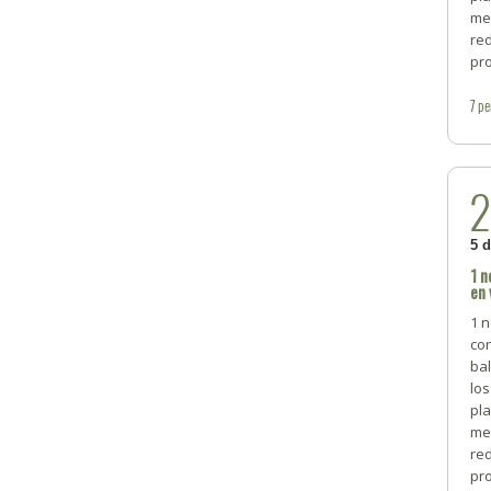
me
red
pro
7
pe
5 
1 n
en 
1 
co
bal
los
pla
me
red
pr