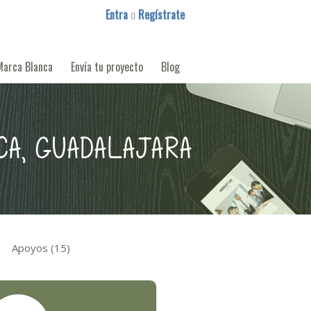
Entra
o
Regístrate
Marca Blanca
Envía tu proyecto
Blog
A, GUADALAJARA
Apoyos (15)