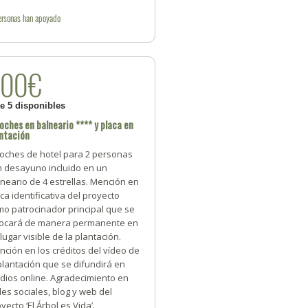
ersonas
han apoyado
500€
de 5 disponibles
oches en balneario **** y placa en
ntación
noches de hotel para 2 personas
n desayuno incluido en un
neario de 4 estrellas. Mención en
ca identificativa del proyecto
mo patrocinador principal que se
locará de manera permanente en
lugar visible de la plantación.
ción en los créditos del vídeo de
plantación que se difundirá en
dios online. Agradecimiento en
es sociales, blog y web del
yecto ‘El Árbol es Vida’.