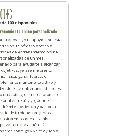
30€
0 de 100 disponibles
renamiento online personalizado
r tu apoyo, yo te apoyo. Con esta
rtación, te ofrezco acceso a
siones de entrenamiento online
rsonalizadas,de un mes,
señado para ayudarte a alcanzar
 objetivos, ya sea mejorar tu
ma física, ganar fuerza, o
mplemente mantenerte activo y
tivado. Este entrenamiento no es
lo una rutina, es un compromiso
sonal entre tú y yo, donde
dré mi experiencia y pasión al
vicio de tu bienestar. Juntos
mostraremos que el cambio
pieza con una acción: tú
laboras conmigo y yo te ayudo a