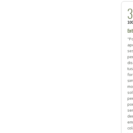
10
Ent
"Po
apo
se
pe
di
tus
for
si
mo
so
per
pon
ser
de
em
co