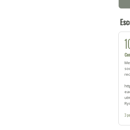
Esc
1
Con
Me
soc
re
ht
ea
ut
Ry
3
pe