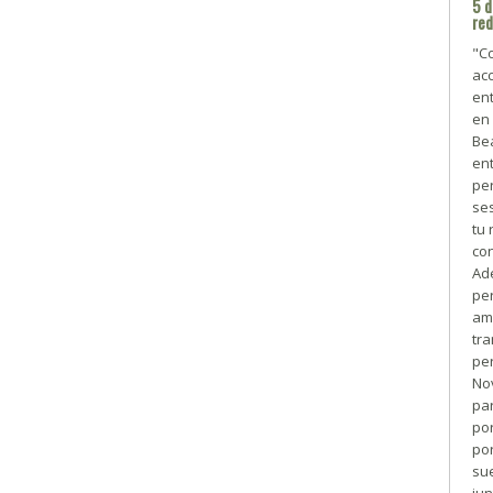
5 d
re
"C
acc
en
en 
Bea
en
per
se
tu
con
Ad
pe
am
tr
per
No
pa
por
por
su