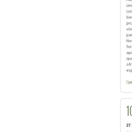
ún
co
bie
pr
vis
pa
No
for
ap
qu
of
esp
1
pe
1
27