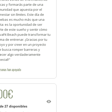
icas y formarás parte de una
munidad que apuesta por el
nestar sin límites. Este día de
uebas es mucho más que una
ita: es la oportunidad de ser
rte de este sueño y sentir cómo
vaFit Beach puede transformar tu
ma de entrenar. ¡Gracias por tu
oyo y por creer en un proyecto
e busca romper barreras y
recer algo verdaderamente
ecial!"
rsonas
han apoyado
00€
 de 27 disponibles