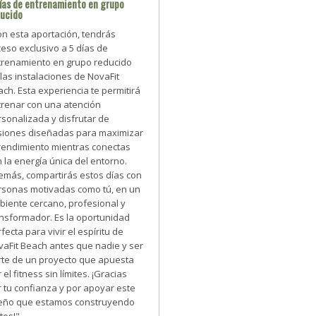
ías de entrenamiento en grupo
ducido
on esta aportación, tendrás
eso exclusivo a 5 días de
trenamiento en grupo reducido
las instalaciones de NovaFit
ch. Esta experiencia te permitirá
trenar con una atención
sonalizada y disfrutar de
siones diseñadas para maximizar
 rendimiento mientras conectas
 la energía única del entorno.
emás, compartirás estos días con
rsonas motivadas como tú, en un
biente cercano, profesional y
ansformador. Es la oportunidad
fecta para vivir el espíritu de
vaFit Beach antes que nadie y ser
rte de un proyecto que apuesta
 el fitness sin límites. ¡Gracias
 tu confianza y por apoyar este
eño que estamos construyendo