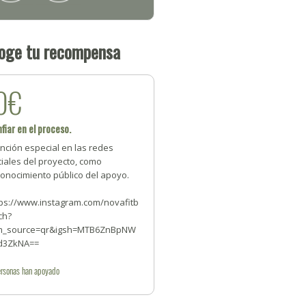
oge tu recompensa
0€
fiar en el proceso.
nción especial en las redes
iales del proyecto, como
conocimiento público del apoyo.
tps://www.instagram.com/novafitb
ch?
m_source=qr&igsh=MTB6ZnBpNW
d3ZkNA==
rsonas
han apoyado