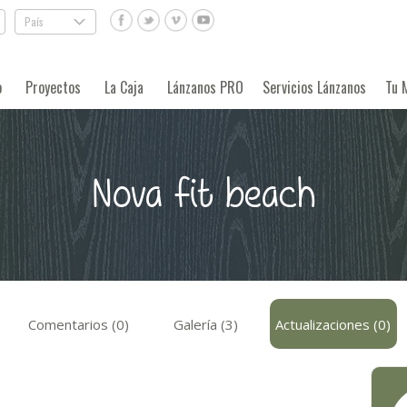
País
.
o
Proyectos
La Caja
Lánzanos PRO
Servicios Lánzanos
Tu 
Nova fit beach
Comentarios (0)
Galería (3)
Actualizaciones (0)