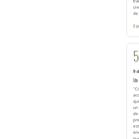
tra
cre
de 
0
p
9 
Un 
"Co
ac
qui
un 
de 
pr
es
ene
nu