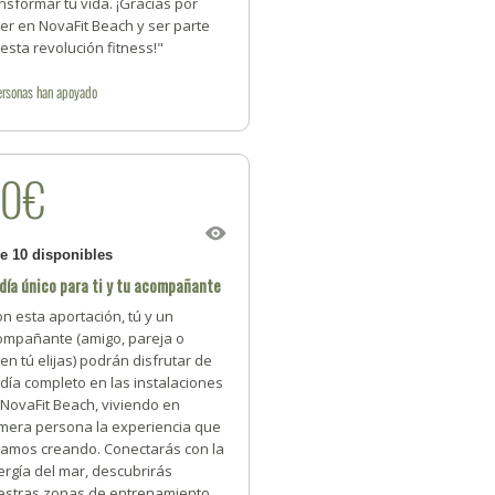
nsformar tu vida. ¡Gracias por
er en NovaFit Beach y ser parte
esta revolución fitness!"
ersonas
han apoyado
50€
de 10 disponibles
día único para ti y tu acompañante
n esta aportación, tú y un
ompañante (amigo, pareja o
en tú elijas) podrán disfrutar de
día completo en las instalaciones
NovaFit Beach, viviendo en
imera persona la experiencia que
tamos creando. Conectarás con la
rgía del mar, descubrirás
estras zonas de entrenamiento