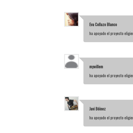
Eva Collazo Blanco
ha apoyado el proyecto elig
mywillem
ha apoyado el proyecto elig
Javi Bóinez
ha apoyado el proyecto elig