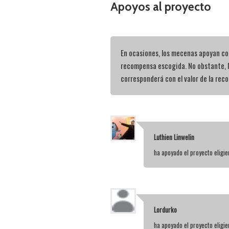
Apoyos al proyecto
En ocasiones, los mecenas apoyan con
recompensa escogida. No obstante, 
corresponderá con el valor de la rec
Luthien Linwelin
ha apoyado el proyecto elig
Lordurko
ha apoyado el proyecto elig