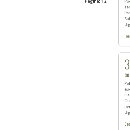
Página:
1
2
Pod
sem
Pro
Sa
dig
1
pe
30
Pel
au
Ele
Gui
pe
dig
3
pe