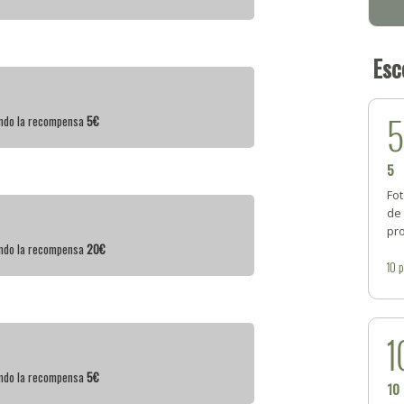
Esc
iendo la recompensa
5€
5
Fot
de
pr
iendo la recompensa
20€
10
p
1
iendo la recompensa
5€
10