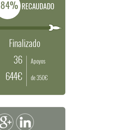
184%
RECAUDADO
Finalizado
36
Apoyos
644€
de 350€