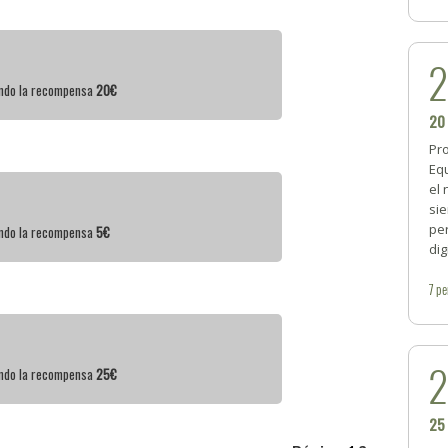
iendo la recompensa
20€
20
Pr
Eq
el 
sie
pe
iendo la recompensa
5€
dig
7
pe
iendo la recompensa
25€
25