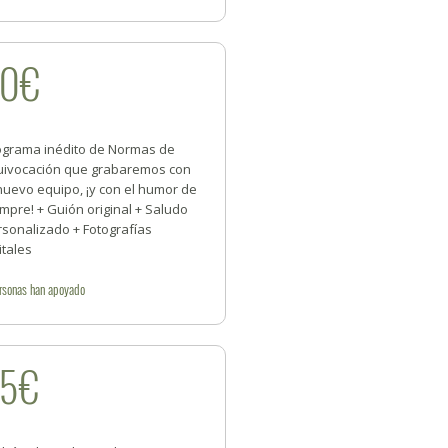
20€
ograma inédito de Normas de
uivocación que grabaremos con
nuevo equipo, ¡y con el humor de
mpre! + Guión original + Saludo
rsonalizado + Fotografías
itales
rsonas
han apoyado
25€