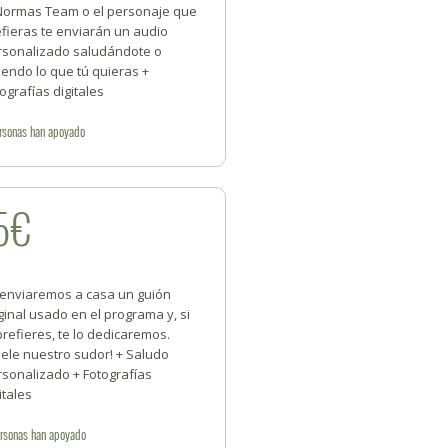
 Normas Team o el personaje que
fieras te enviarán un audio
rsonalizado saludándote o
iendo lo que tú quieras +
ografías digitales
rsonas
han apoyado
5€
 enviaremos a casa un guión
ginal usado en el programa y, si
prefieres, te lo dedicaremos.
ele nuestro sudor! + Saludo
rsonalizado + Fotografías
itales
rsonas
han apoyado