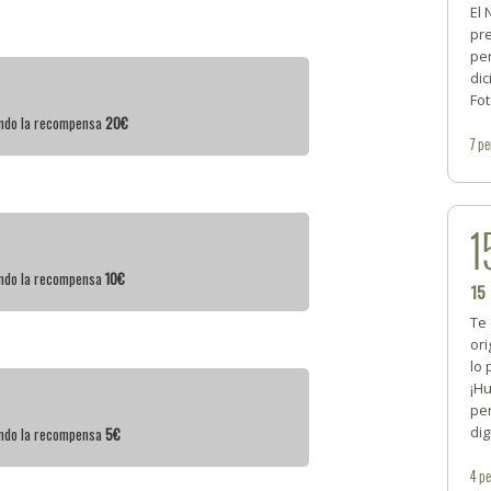
El
pre
pe
dic
Fot
iendo la recompensa
20€
7
pe
1
iendo la recompensa
10€
15
Te
ori
lo 
¡Hu
pe
dig
iendo la recompensa
5€
4
pe