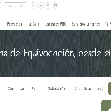
País
.
o
Proyectos
La Caja
Lánzanos PRO
Servicios Lánzanos
Tu 
s de Equivocación, desde el
Comentarios (3)
Galería (0)
Actualizaciones (1)