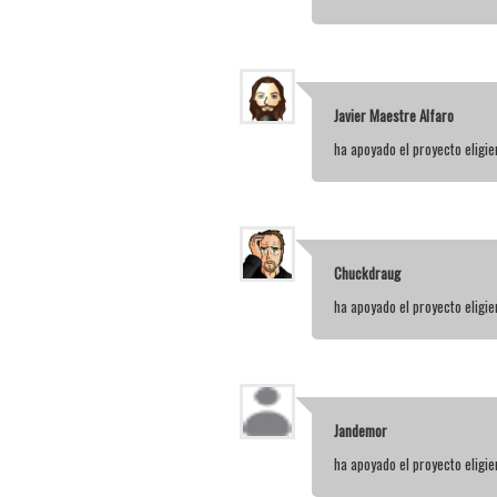
Javier Maestre Alfaro
ha apoyado el proyecto elig
Chuckdraug
ha apoyado el proyecto elig
Jandemor
ha apoyado el proyecto elig