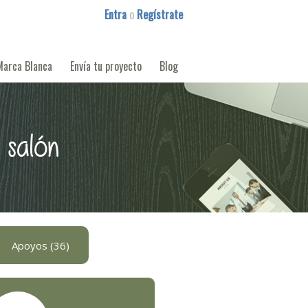
Entra
o
Regístrate
Marca Blanca
Envía tu proyecto
Blog
 salón
Apoyos (36)