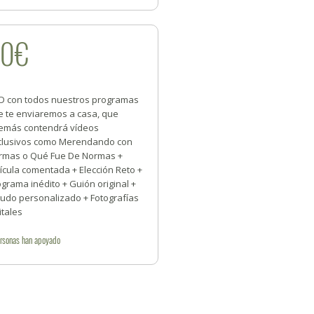
50€
D con todos nuestros programas
e te enviaremos a casa, que
emás contendrá vídeos
clusivos como Merendando con
rmas o Qué Fue De Normas +
ícula comentada + Elección Reto +
grama inédito + Guión original +
ludo personalizado + Fotografías
itales
rsonas
han apoyado