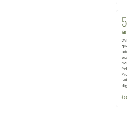
50
DV
qu
ad
ex
No
Pel
Pro
Sa
dig
4
pe