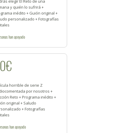
rás elegir El Reto de una
ana y quién lo sufrirá +
grama inédito + Guión original +
ludo personalizado + Fotografías
itales
rsonas
han apoyado
30€
ícula horrible de serie Z
diocomentada por nosotros +
cción Reto + Programa inédito +
ón original + Saludo
rsonalizado + Fotografías
itales
rsonas
han apoyado