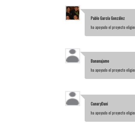
Pablo García González
ha apoyado el proyecto elig
Bananajamo
ha apoyado el proyecto elig
CanaryDani
ha apoyado el proyecto elig