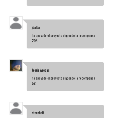
jbalda
ha apoyado el proyecto eligiendo la recompensa
20€
Jesús Asecas
ha apoyado el proyecto eligiendo la recompensa
5€
steveholt