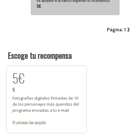
ha apoyado el proyecto eligiendo la recompensa
5€
Página:
1
2
Escoge tu recompensa
5€
5
Fotografías digitales firmadas de 10
de los personajes más queridos del
programa enviadas a tu e-mail
10
personas
han apoyado