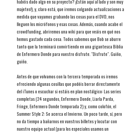
habéis dado algo en su proyecto? ¡Están aquí al lado y son muy
majetes!), y, claro está, que iremos colgando actualizaciones a
medida que vayamos grabando las cosas para el DVD, nos
lleguen los micrófonos y esas cosas. Además, cuando acabe el
crowdfunding, abriremos una wiki para que veáis en qué nos
hemos gastado cada cosa. Todos sabemos que Bob se aburre
tanto que la terminará convirtiendo en una gigantesca Biblia
de Enfermero Donde para vuestro disfrute. "Disfrute". Guiño,
guiño.
Antes de que volvamos con la tercera temporada os iremos
ofreciendo algunas cosillas que podéis borrar directamente
del iTunes o escuchar si estáis en plan nostálgico: Las series
completas (24 segundos, Enfermero Donde, Liarla Parda,
Fringe, Enfermero Donde temporada 2) y, como colofón, el
Summer Style 2: Se acerca el Invierno. Un poco tarde, sí, pero
no da tiempo a bañarnos en vuestros billetes y locutar con
nuestro equipo actual (para los especiales usamos un