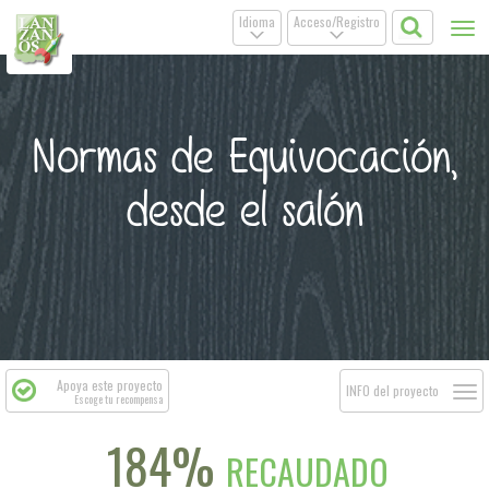
Idioma
Acceso/Registro
Tog
.
.
nav
Normas de Equivocación,
desde el salón
Apoya este proyecto
Togg
INFO del proyecto
Escoge tu recompensa
navi
184%
RECAUDADO