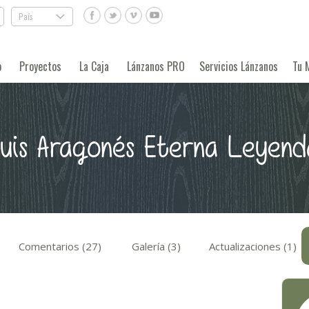
País
.
o
Proyectos
La Caja
Lánzanos PRO
Servicios Lánzanos
Tu 
uis Aragonés Eterna Leyend
Comentarios (27)
Galería (3)
Actualizaciones (1)