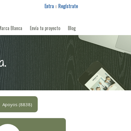
Entra
o
Regístrate
Marca Blanca
Envía tu proyecto
Blog
a.
Apoyos (8838)