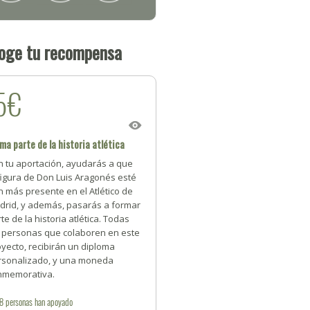
oge tu recompensa
5€
ma parte de la historia atlética
n tu aportación, ayudarás a que
figura de Don Luis Aragonés esté
 más presente en el Atlético de
drid, y además, pasarás a formar
te de la historia atlética. Todas
s personas que colaboren en este
yecto, recibirán un diploma
rsonalizado, y una moneda
nmemorativa.
38
personas
han apoyado