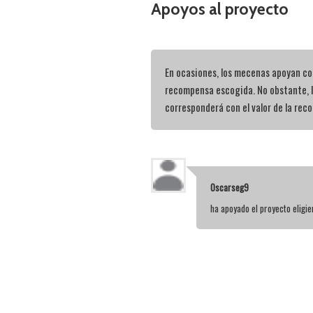
Apoyos al proyecto
En ocasiones, los mecenas apoyan con
recompensa escogida. No obstante, 
corresponderá con el valor de la rec
Oscarseg9
ha apoyado el proyecto elig