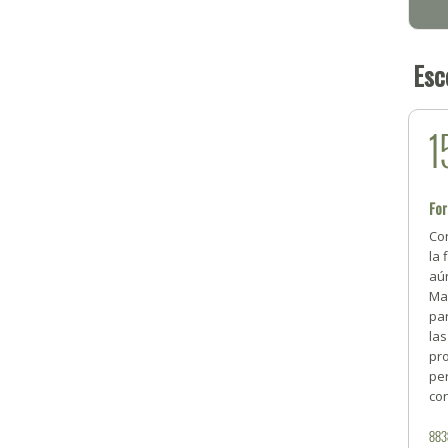
Esc
1
For
Co
la 
aún
Ma
par
la
pro
pe
co
88