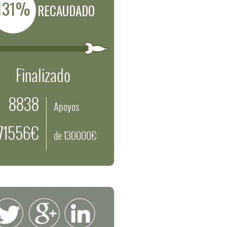
131%
RECAUDADO
Finalizado
8838
Apoyos
171556€
de 130000€