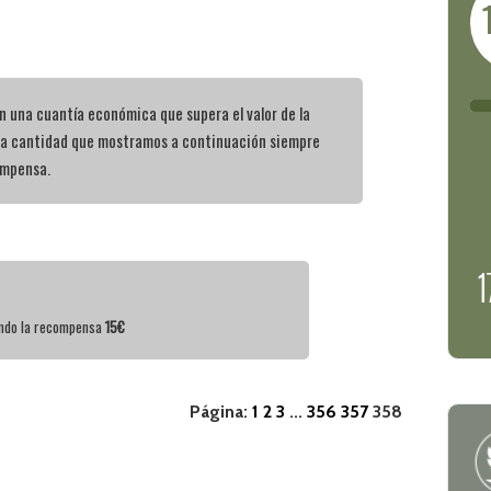
 una cuantía económica que supera el valor de la
la cantidad que mostramos a continuación siempre
ompensa.
iendo la recompensa
15€
Página:
1
2
3
356
357
358