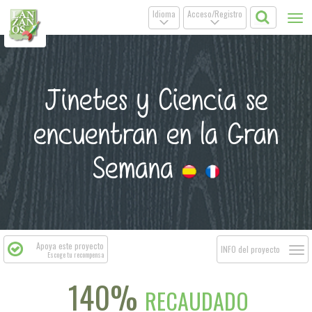
Idioma
Acceso/Registro
Tog
.
.
nav
Jinetes y Ciencia se
encuentran en la Gran
Semana
Apoya este proyecto
Togg
INFO del proyecto
Escoge tu recompensa
navi
140%
RECAUDADO