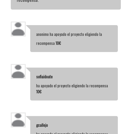
anonimo
ha apoyado el proyecto eligiendo la
recompensa
10€
sofiaidoate
ha apoyado el proyecto eligiendo la recompensa
10€
gcallejo