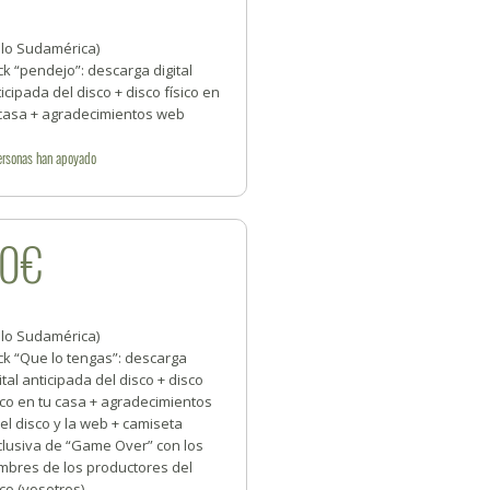
olo Sudamérica)
k “pendejo”: descarga digital
icipada del disco + disco físico en
 casa + agradecimientos web
ersonas
han apoyado
40€
olo Sudamérica)
ck “Que lo tengas”: descarga
ital anticipada del disco + disco
ico en tu casa + agradecimientos
el disco y la web + camiseta
clusiva de “Game Over” con los
mbres de los productores del
co (vosotros).