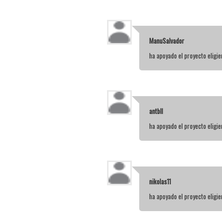
ManuSalvador
ha apoyado el proyecto elig
antbll
ha apoyado el proyecto elig
nikolas11
ha apoyado el proyecto elig