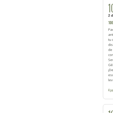
1
2 
10
Pac
ant
tu 
dis
de
co
Sev
Gér
¡De
esc
le
4
pe