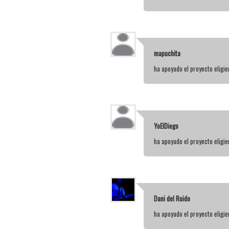
mapuchita
ha apoyado el proyecto elig
YoElDiego
ha apoyado el proyecto elig
Dani del Ruido
ha apoyado el proyecto elig