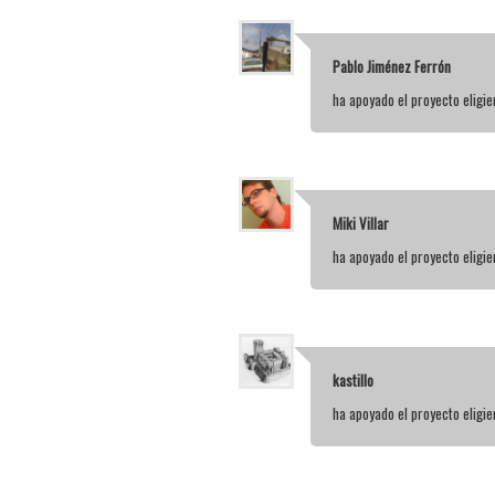
Pablo Jiménez Ferrón
ha apoyado el proyecto elig
Miki Villar
ha apoyado el proyecto elig
kastillo
ha apoyado el proyecto elig