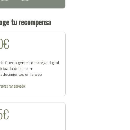
oge tu recompensa
0€
k “Buena gente”: descarga digital
icipada del disco +
radecimientos en la web
rsonas
han apoyado
5€