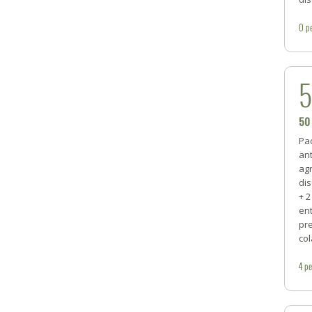
0
p
50
Pac
ant
agr
dis
+ 2
ent
pr
col
4
pe