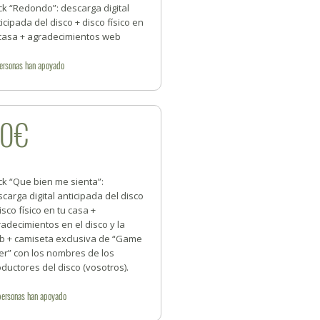
k “Redondo”: descarga digital
icipada del disco + disco físico en
 casa + agradecimientos web
ersonas
han apoyado
20€
ck “Que bien me sienta”:
carga digital anticipada del disco
isco físico en tu casa +
adecimientos en el disco y la
b + camiseta exclusiva de “Game
er” con los nombres de los
ductores del disco (vosotros).
personas
han apoyado