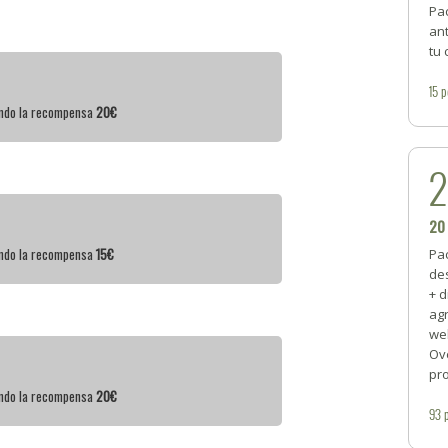
Pac
ant
tu
15
p
iendo la recompensa
20€
20
iendo la recompensa
15€
Pa
des
+ d
agr
we
Ov
pro
iendo la recompensa
20€
93