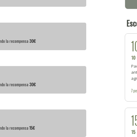
Esc
1
iendo la recompensa
30€
10
Pac
ant
ag
iendo la recompensa
30€
7
pe
1
iendo la recompensa
15€
15