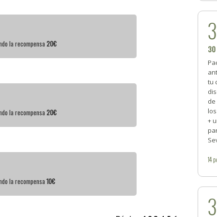
iendo la recompensa
20€
30
Pac
ant
tu 
dis
de
los
iendo la recompensa
20€
+ 
pa
Sev
14
p
iendo la recompensa
10€