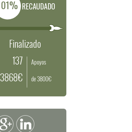
101%
RECAUDADO
Finalizado
137
Apoyos
3868€
de 3800€