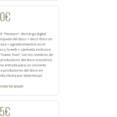
30€
k “Fiestazo”: descarga digital
icipada del disco + disco físico en
casa + agradecimientos en el
co y la web + camiseta exclusiva
 “Game Over” con los nombres de
 productores del disco (vosotros)
una entrada para un concierto
ra productores del disco en
illa (fecha por determinar)
ersonas
han apoyado
35€