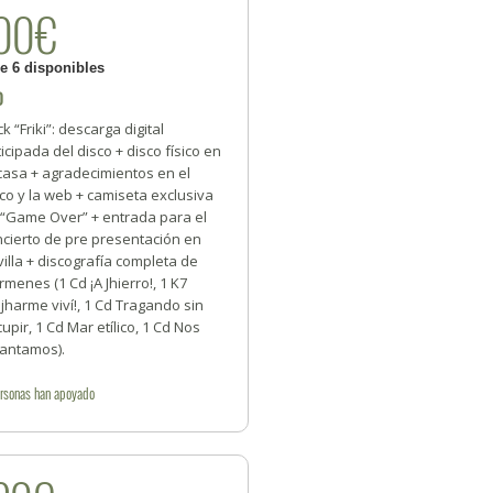
00€
de 6 disponibles
0
k “Friki”: descarga digital
icipada del disco + disco físico en
casa + agradecimientos en el
co y la web + camiseta exclusiva
 “Game Over” + entrada para el
ncierto de pre presentación en
illa + discografía completa de
menes (1 Cd ¡A Jhierro!, 1 K7
jharme viví!, 1 Cd Tragando sin
upir, 1 Cd Mar etílico, 1 Cd Nos
vantamos).
rsonas
han apoyado