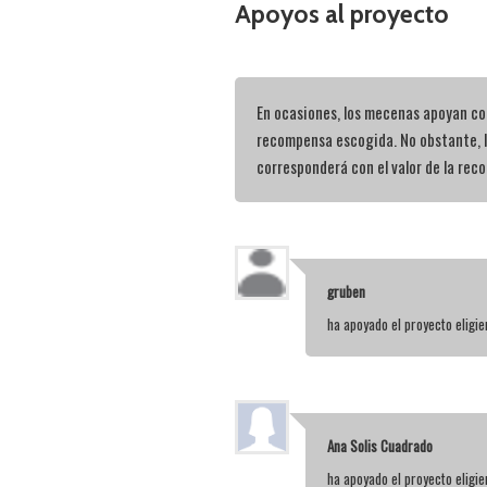
Apoyos al proyecto
En ocasiones, los mecenas apoyan con
recompensa escogida. No obstante, 
corresponderá con el valor de la rec
gruben
ha apoyado el proyecto elig
Ana Solis Cuadrado
ha apoyado el proyecto elig