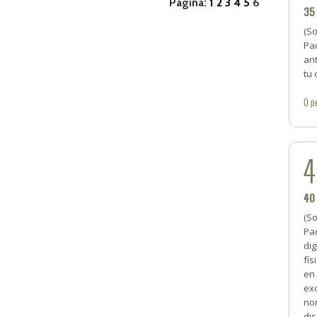
Página:
1
2
3
4
5
6
35
(S
Pac
ant
tu
0
p
40
(S
Pa
dig
fís
en 
ex
no
dis