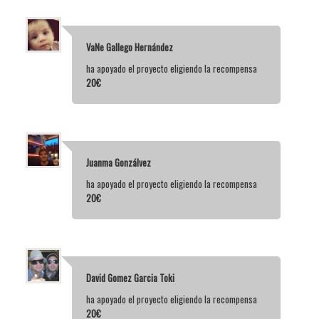
VaNe Gallego Hernández
ha apoyado el proyecto eligiendo la recompensa
20€
Juanma Gonzálvez
ha apoyado el proyecto eligiendo la recompensa
20€
David Gomez Garcia Toki
ha apoyado el proyecto eligiendo la recompensa
20€