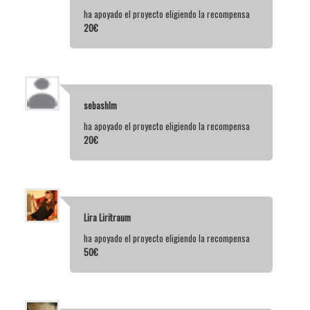
ha apoyado el proyecto eligiendo la recompensa
20€
sebashlm
ha apoyado el proyecto eligiendo la recompensa
20€
Lira Liritraum
ha apoyado el proyecto eligiendo la recompensa
50€