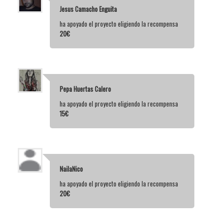
Jesus Camacho Enguita
ha apoyado el proyecto eligiendo la recompensa
20€
Pepa Huertas Calero
ha apoyado el proyecto eligiendo la recompensa
15€
NailaNico
ha apoyado el proyecto eligiendo la recompensa
20€