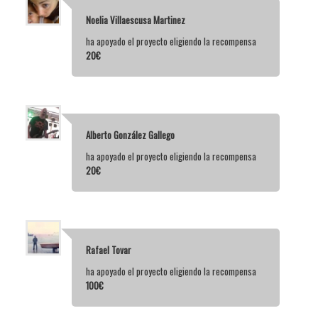
Noelia Villaescusa Martinez
ha apoyado el proyecto eligiendo la recompensa
20€
Alberto González Gallego
ha apoyado el proyecto eligiendo la recompensa
20€
Rafael Tovar
ha apoyado el proyecto eligiendo la recompensa
100€