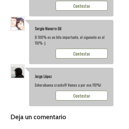
Contestar
Sergio Navarro Gil
El 100% es un hito importante, el siguiente es el
110% :)
Contestar
Jorge López
Enhorabuena cracks!!! Vamos a por ese 110%!
Contestar
Deja un comentario