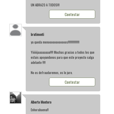
UN ABRAZO A TODOS!!!
Contestar
bratimonti
ya queda menoooooooooooos!!!!!!!!!!!!!!!
Yiiiiiijaaaaaaaa!!!! Muchas gracias a todos los que
estais apoyandonos para que este proyecto salga
adelante !!!!
No os defraudaremos, os lo juro.
Contestar
Alberto Montero
Enhorabuena!!