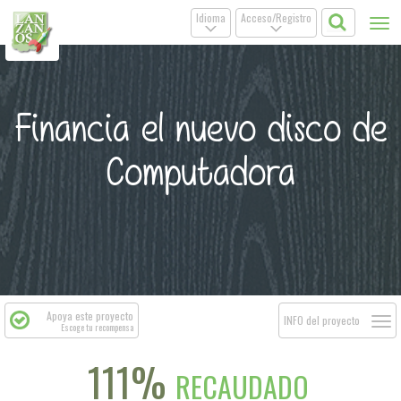
Idioma
Acceso/Registro
Tog
.
.
nav
Financia el nuevo disco de
Computadora
Apoya este proyecto
Togg
INFO del proyecto
Escoge tu recompensa
navi
111%
RECAUDADO