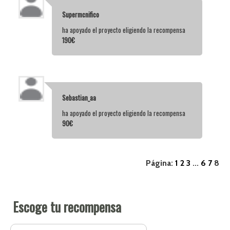
Supermcnifico
ha apoyado el proyecto eligiendo la recompensa
190€
Sebastian_aa
ha apoyado el proyecto eligiendo la recompensa
90€
Página:
1
2
3
...
6
7
8
Escoge tu recompensa