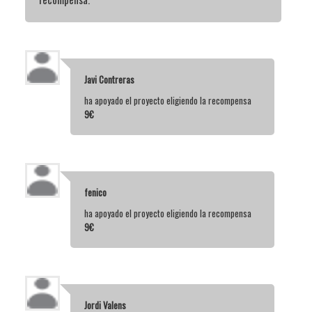
Javi Contreras
ha apoyado el proyecto eligiendo la recompensa
9€
fenico
ha apoyado el proyecto eligiendo la recompensa
9€
Jordi Valens